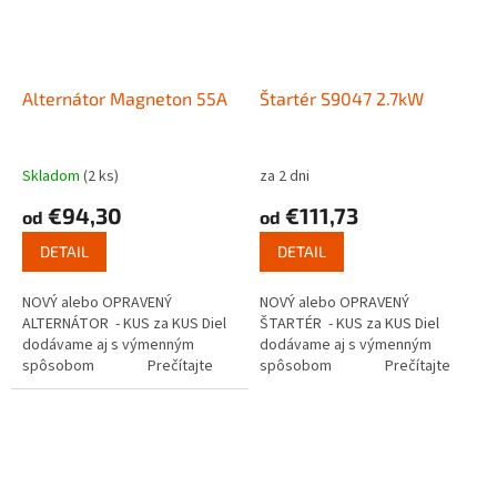
Alternátor Magneton 55A
Štartér S9047 2.7kW
Skladom
(2 ks)
za 2 dni
€94,30
€111,73
od
od
DETAIL
DETAIL
NOVÝ alebo OPRAVENÝ
NOVÝ alebo OPRAVENÝ
ALTERNÁTOR - KUS za KUS Diel
ŠTARTÉR - KUS za KUS Diel
dodávame aj s výmenným
dodávame aj s výmenným
spôsobom Prečítajte
spôsobom Prečítajte
si ako...
si ako funguje...