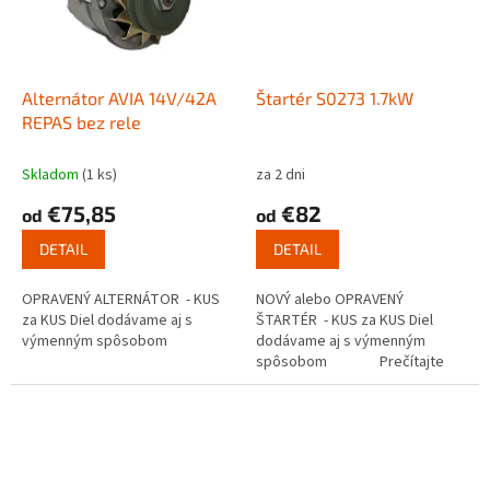
Alternátor AVIA 14V/42A
Štartér S0273 1.7kW
REPAS bez rele
Skladom
(1 ks)
za 2 dni
€75,85
€82
od
od
DETAIL
DETAIL
OPRAVENÝ ALTERNÁTOR - KUS
NOVÝ alebo OPRAVENÝ
za KUS Diel dodávame aj s
ŠTARTÉR - KUS za KUS Diel
výmenným spôsobom
dodávame aj s výmenným
spôsobom Prečítajte
si ako funguje...