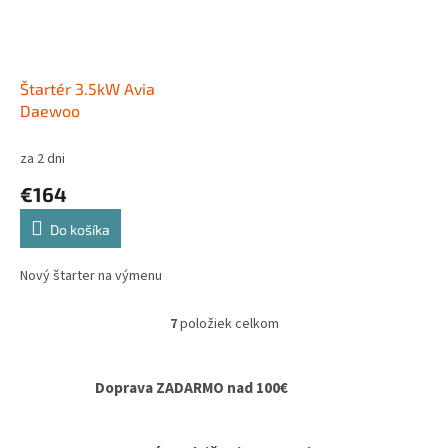
Štartér 3.5kW Avia
Daewoo
za 2 dni
€164
Do košíka
Nový štarter na výmenu
7
položiek celkom
O
v
l
Doprava ZADARMO nad 100€
á
d
a
c