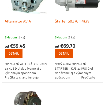
s
u
p
k
r
t
o
o
d
Alternátor AVIA
Štartér S0376 1.4kW
v
u
k
t
Skladom
(1 ks)
Skladom
(2 ks)
o
€59,45
€69,70
od
od
v
DETAIL
DETAIL
OPRAVENÝ ALTERNÁTOR - KUS
NOVÝ alebo OPRAVENÝ
za KUS Diel dodávame aj s
ŠTARTÉR - KUS za KUS Diel
výmenným spôsobom
dodávame aj s výmenným
Prečítajte si ako funguje
spôsobom Prečítajte
výmenný...
si ako funguje...