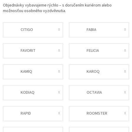
Objednávky vybavujeme rýchlo – s doručením kuriérom alebo
možnosťou osobného vyzdvihnutia.
CITIGO
FABIA
FAVORIT
FELICIA
KAMIQ
KAROQ
KODIAQ
OCTAVIA
RAPID
ROOMSTER