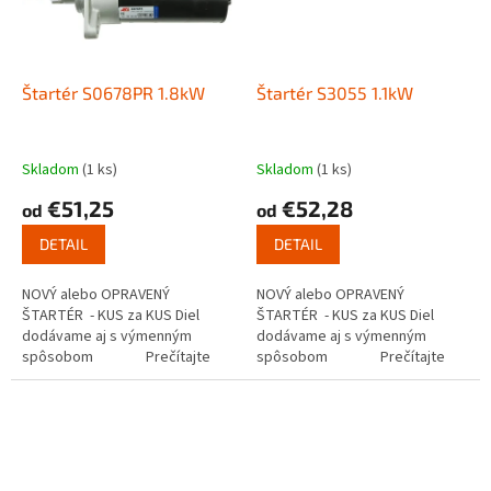
Štartér S0678PR 1.8kW
Štartér S3055 1.1kW
Skladom
(1 ks)
Skladom
(1 ks)
€51,25
€52,28
od
od
DETAIL
DETAIL
NOVÝ alebo OPRAVENÝ
NOVÝ alebo OPRAVENÝ
ŠTARTÉR - KUS za KUS Diel
ŠTARTÉR - KUS za KUS Diel
dodávame aj s výmenným
dodávame aj s výmenným
spôsobom Prečítajte
spôsobom Prečítajte
si ako funguje...
si ako funguje...