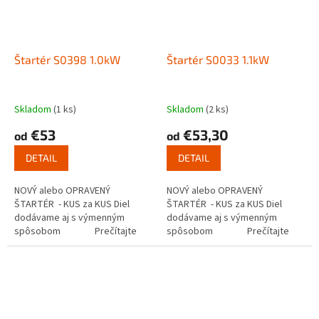
Štartér S0398 1.0kW
Štartér S0033 1.1kW
Skladom
(1 ks)
Skladom
(2 ks)
€53
€53,30
od
od
DETAIL
DETAIL
NOVÝ alebo OPRAVENÝ
NOVÝ alebo OPRAVENÝ
ŠTARTÉR - KUS za KUS Diel
ŠTARTÉR - KUS za KUS Diel
dodávame aj s výmenným
dodávame aj s výmenným
spôsobom Prečítajte
spôsobom Prečítajte
si ako funguje...
si ako funguje...