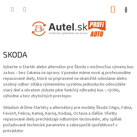
Prejsť
NÁKUP
na
obsah
KOŠÍK
SKODA
Vyberte si štartér alebo alternátor pre Škoda s možnosťou výmeny kus
za kus – bez čakania na opravu. V ponuke máme nové aj profesionálne
repasované diely, ktoré sú pripravené na okamžité odoslanie alebo
osobný odber. Vďaka výmennému systému jednoducho odovzdáte
starý diel a obratom získate plne funkčný náhradný kus – rýchlo,
výhodne a bez zbytočných prestojov.
Skladom držíme štartéry a alternátory pre modely Škoda Citigo, Fabia,
Favorit, Felicia, Kamiq, Karoq, Kodiaq, Octavia a ďalšie. Všetky
repasované diely prechádzajú odborným testovaním, aby spĺňali
požadované technické parametre a zabezpečili spoľahlivosť v
prevádzke.