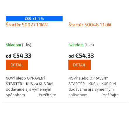
až
€55
–1 %
Štartér S0027 1.1kW
Štartér S0048 1.1kW
Skladom
(1 ks)
Skladom
(1 ks)
€54,33
€54,33
od
od
DETAIL
DETAIL
NOVÝ alebo OPRAVENÝ
NOVÝ alebo OPRAVENÝ
ŠTARTÉR - KUS za KUS Diel
ŠTARTÉR - KUS za KUS Diel
dodávame aj s výmenným
dodávame aj s výmenným
spôsobom Prečítajte
spôsobom Prečítajte
si ako funguje...
si ako funguje...