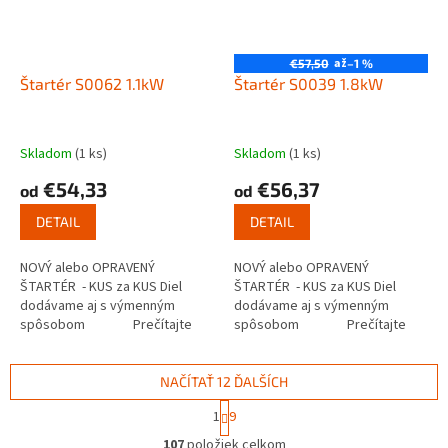
až
€57,50
–1 %
Štartér S0062 1.1kW
Štartér S0039 1.8kW
Skladom
(1 ks)
Skladom
(1 ks)
€54,33
€56,37
od
od
DETAIL
DETAIL
NOVÝ alebo OPRAVENÝ
NOVÝ alebo OPRAVENÝ
ŠTARTÉR - KUS za KUS Diel
ŠTARTÉR - KUS za KUS Diel
dodávame aj s výmenným
dodávame aj s výmenným
spôsobom Prečítajte
spôsobom Prečítajte
si ako funguje...
si ako funguje...
NAČÍTAŤ 12 ĎALŠÍCH
S
1
9
t
O
r
107
položiek celkom