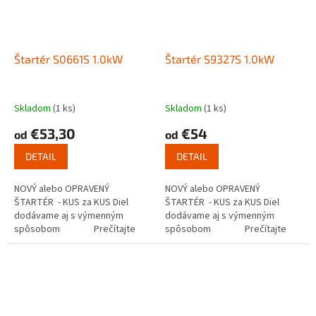
Štartér S0661S 1.0kW
Štartér S9327S 1.0kW
Skladom
(1 ks)
Skladom
(1 ks)
€53,30
€54
od
od
DETAIL
DETAIL
NOVÝ alebo OPRAVENÝ
NOVÝ alebo OPRAVENÝ
ŠTARTÉR - KUS za KUS Diel
ŠTARTÉR - KUS za KUS Diel
dodávame aj s výmenným
dodávame aj s výmenným
spôsobom Prečítajte
spôsobom Prečítajte
si ako funguje...
si ako funguje...