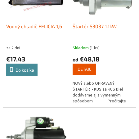
u
p
k
r
t
o
o
d
Vodný chladič FELICIA 1,6
Štartér S3037 1.1kW
v
u
k
t
za 2 dni
Skladom
(1 ks)
o
€17,43
€48,18
od
v
DETAIL
Do košíka
NOVÝ alebo OPRAVENÝ
ŠTARTÉR - KUS za KUS Diel
dodávame aj s výmenným
spôsobom Prečítajte
si ako funguje...