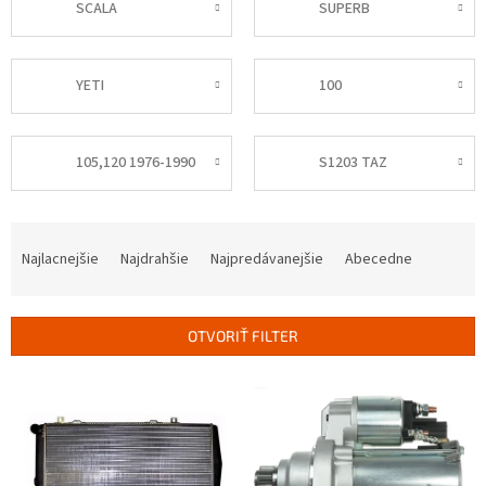
SCALA
SUPERB
YETI
100
105,120 1976-1990
S1203 TAZ
R
a
Najlacnejšie
Najdrahšie
Najpredávanejšie
Abecedne
d
e
n
OTVORIŤ FILTER
i
e
V
p
ý
r
p
o
i
d
s