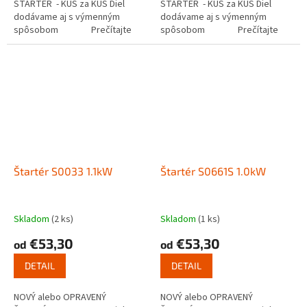
ŠTARTÉR - KUS za KUS Diel
ŠTARTÉR - KUS za KUS Diel
dodávame aj s výmenným
dodávame aj s výmenným
spôsobom Prečítajte
spôsobom Prečítajte
si ako funguje...
si ako funguje...
Štartér S0033 1.1kW
Štartér S0661S 1.0kW
Skladom
(2 ks)
Skladom
(1 ks)
€53,30
€53,30
od
od
DETAIL
DETAIL
NOVÝ alebo OPRAVENÝ
NOVÝ alebo OPRAVENÝ