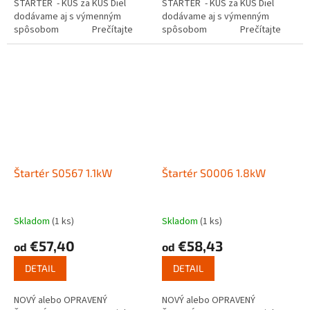
ŠTARTÉR - KUS za KUS Diel
ŠTARTÉR - KUS za KUS Diel
dodávame aj s výmenným
dodávame aj s výmenným
spôsobom Prečítajte
spôsobom Prečítajte
si ako funguje...
si ako funguje...
Štartér S0567 1.1kW
Štartér S0006 1.8kW
Skladom
(1 ks)
Skladom
(1 ks)
€57,40
€58,43
od
od
DETAIL
DETAIL
NOVÝ alebo OPRAVENÝ
NOVÝ alebo OPRAVENÝ