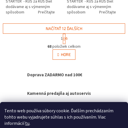
ŠTARTÉR - KUS za KUS Diel
ŠTARTÉR - KUS za KUS Diel
dodávame aj s výmenným
dodávame aj s výmenným
spôsobom Prečítajte
spôsobom Prečítajte
si ako funguje...
si ako funguje...
NAČÍTAŤ 12 ĎALŠÍCH
S
1
6
t
O
r
68
položiek celkom
v
á
l
HORE
n
á
k
d
o
v
a
Doprava ZADARMO nad 100€
a
c
n
i
i
e
e
p
Kamenná predajňa aj autoservis
r
v
k
Výmenný spôsob agregátov - bez čakania na
Tento web používa súbory cookie. Ďalším prechádzaním
y
opravu
tohto webu vyjadrujete súhlas s ich používaním. Viac
v
informácií
tu
.
ý
Z