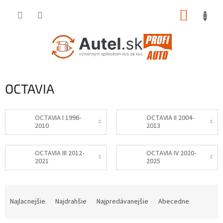
Prejsť
NÁKUP
na
obsah
KOŠÍK
OCTAVIA
OCTAVIA I 1996-
OCTAVIA II 2004-
2010
2013
OCTAVIA III 2012-
OCTAVIA IV 2020-
2021
2025
R
a
Najlacnejšie
Najdrahšie
Najpredávanejšie
Abecedne
d
e