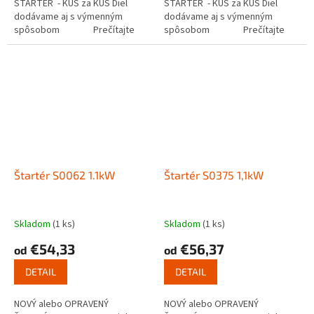
ŠTARTÉR - KUS za KUS Diel
ŠTARTÉR - KUS za KUS Diel
dodávame aj s výmenným
dodávame aj s výmenným
spôsobom Prečítajte
spôsobom Prečítajte
si ako funguje...
si ako funguje...
Štartér S0062 1.1kW
Štartér S0375 1,1kW
Skladom
(1 ks)
Skladom
(1 ks)
€54,33
€56,37
od
od
DETAIL
DETAIL
NOVÝ alebo OPRAVENÝ
NOVÝ alebo OPRAVENÝ