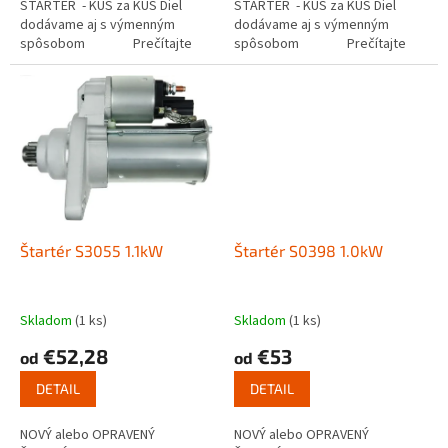
ŠTARTÉR - KUS za KUS Diel
ŠTARTÉR - KUS za KUS Diel
dodávame aj s výmenným
dodávame aj s výmenným
spôsobom Prečítajte
spôsobom Prečítajte
si ako funguje...
si ako funguje...
Štartér S3055 1.1kW
Štartér S0398 1.0kW
Skladom
(1 ks)
Skladom
(1 ks)
€52,28
€53
od
od
DETAIL
DETAIL
NOVÝ alebo OPRAVENÝ
NOVÝ alebo OPRAVENÝ