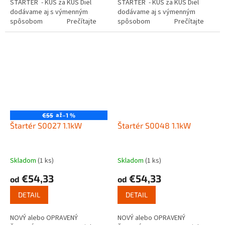
ŠTARTÉR - KUS za KUS Diel
ŠTARTÉR - KUS za KUS Diel
dodávame aj s výmenným
dodávame aj s výmenným
spôsobom Prečítajte
spôsobom Prečítajte
si ako funguje...
si ako funguje...
až
€55
–1 %
Štartér S0027 1.1kW
Štartér S0048 1.1kW
Skladom
(1 ks)
Skladom
(1 ks)
€54,33
€54,33
od
od
DETAIL
DETAIL
NOVÝ alebo OPRAVENÝ
NOVÝ alebo OPRAVENÝ