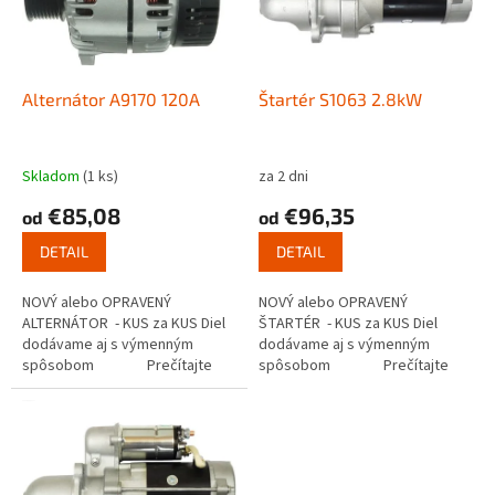
s
u
p
k
r
t
o
o
d
Alternátor A9170 120A
Štartér S1063 2.8kW
v
u
k
t
Skladom
(1 ks)
za 2 dni
o
€85,08
€96,35
od
od
v
DETAIL
DETAIL
NOVÝ alebo OPRAVENÝ
NOVÝ alebo OPRAVENÝ
ALTERNÁTOR - KUS za KUS Diel
ŠTARTÉR - KUS za KUS Diel
dodávame aj s výmenným
dodávame aj s výmenným
spôsobom Prečítajte
spôsobom Prečítajte
si ako...
si ako funguje...