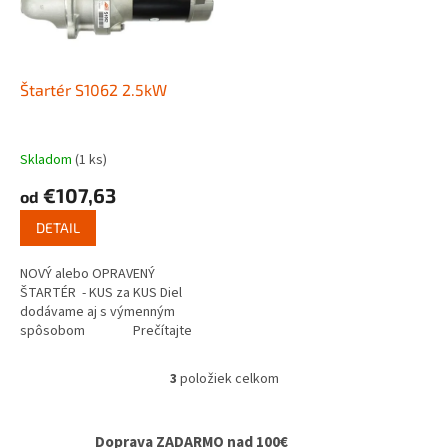
Štartér S1062 2.5kW
Skladom
(1 ks)
€107,63
od
DETAIL
NOVÝ alebo OPRAVENÝ
ŠTARTÉR - KUS za KUS Diel
dodávame aj s výmenným
spôsobom Prečítajte
si ako funguje...
3
položiek celkom
O
v
l
Doprava ZADARMO nad 100€
á