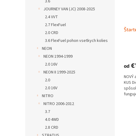
3.6
JOURNEY VAN (JC) 2008-2025
2.4 VVT
2.7 FlexFuel
Štart
2.0 CRD
3.6 FlexFuel pohon vsetkych kolies
NEON
NEON 1994-1999
2.0 16V
€
od
NEON II 1999-2025
NOVÝ 
2.0
KUS D
2.0 16V
spôs
funguje
NITRO
NITRO 2006-2012
3.7
4.0 4WD
2.8 CRD
STRATUS