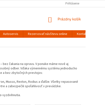
Prihlásenie
NÁKUPNÝ
Prázdny košík
KOŠÍK
Autoservis
Rezervovať návštevu online
Kontakty
 – bez čakania na opravu. V ponuke máme nové aj
bo osobný odber. Vďaka výmennému systému jednoducho
ne a bez zbytočných prestojov.
on, Musso, Rexton, Rodius a ďalšie. Všetky repasované
re a zabezpečili spoľahlivosť v prevádzke.
 vyzdvihnutia.