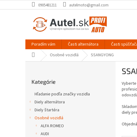
Prejsť
0905481211
autelmoto@gmail.com
na
obsah
Poradím vám
Časti alternátora
Časti spúšťač
Domov
Osobné vozidlá
SSANGYONG
B
SSA
o
Preskočiť
č
Kategórie
kategórie
Vyberte
n
profesi
ý
Hľadanie podľa značky vozidla
odovzdát
p
Diely alternátora
a
Skladom
Diely štartéra
n
diely p
e
Osobné vozidlá
Objedná
l
ALFA ROMEO
AUDI