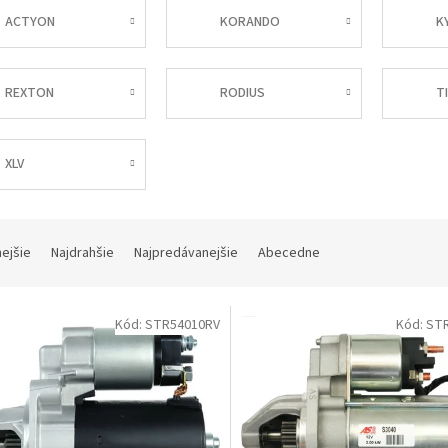
ACTYON
KORANDO
K
REXTON
RODIUS
T
XLV
nejšie
Najdrahšie
Najpredávanejšie
Abecedne
Kód:
STR54010RV
Kód:
ST