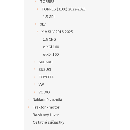
TORRES
TORRES (J100) 2022-2025
1.5 GDI
XLV
XLV SUV 2016-2025
1.6 CNG
e-XGi 160
e-XDi 160
SUBARU
SUZUKI
TOYOTA
VW
VOLVO
Nákladné vozidlá
Traktor - motor
Bazárový tovar
Ostatné súčiastky