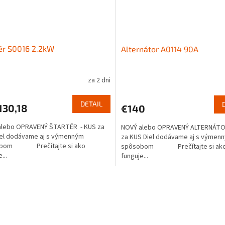
ér S0016 2.2kW
Alternátor A0114 90A
za 2 dni
DETAIL
130,18
€140
alebo OPRAVENÝ ŠTARTÉR - KUS za
NOVÝ alebo OPRAVENÝ ALTERNÁTO
iel dodávame aj s výmenným
za KUS Diel dodávame aj s výmen
obom Prečítajte si ako
spôsobom Prečítajte si ak
...
funguje...
O
v
l
á
d