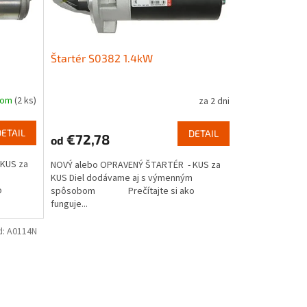
Štartér S0382 1.4kW
dom
(2 ks)
za 2 dni
DETAIL
DETAIL
€72,78
od
KUS za
NOVÝ alebo OPRAVENÝ ŠTARTÉR - KUS za
KUS Diel dodávame aj s výmenným
o
spôsobom Prečítajte si ako
funguje...
d:
A0114N