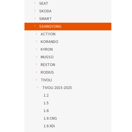
SEAT
SKODA
SMART
SSANGYONG
ACTYON
KORANDO
KYRON
MUSSO
REXTON
RODIUS
TIVOLI
TIVOLI 2015-2025
1.2
1.5
1.6
1.6 CNG
1.6 XDi