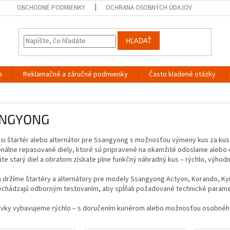
OBCHODNÉ PODMIENKY
OCHRANA OSOBNÝCH ÚDAJOV
HĽADAŤ
a
Reklamačné a záručné podmienky
Často kladené otázky
NGYONG
 si štartér alebo alternátor pre Ssangyong s možnosťou výmeny kus za kus
onálne repasované diely, ktoré sú pripravené na okamžité odoslanie ale
e starý diel a obratom získate plne funkčný náhradný kus – rýchlo, výhod
 držíme štartéry a alternátory pre modely Ssangyong Actyon, Korando, Kyr
rechádzajú odborným testovaním, aby spĺňali požadované technické paramet
vky vybavujeme rýchlo – s doručením kuriérom alebo možnosťou osobného