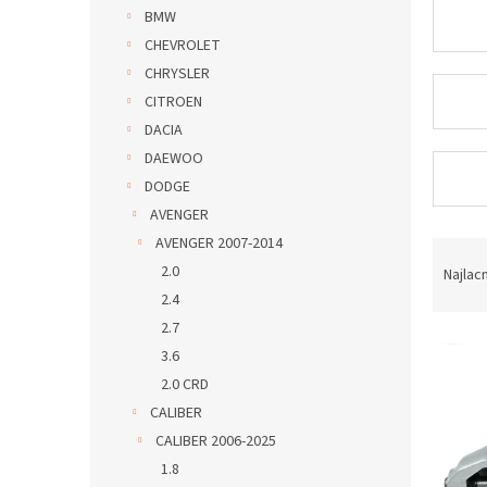
BMW
CHEVROLET
CHRYSLER
CITROEN
DACIA
DAEWOO
DODGE
AVENGER
AVENGER 2007-2014
R
a
2.0
Najlac
d
2.4
e
2.7
V
n
3.6
ý
i
2.0 CRD
p
e
i
CALIBER
p
s
r
CALIBER 2006-2025
p
o
1.8
r