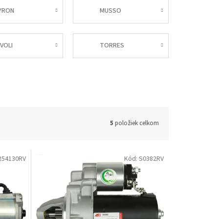
YRON
MUSSO
IVOLI
TORRES
5
položiek celkom
R54130RV
Kód:
S0382RV