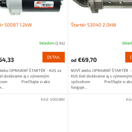
ér S0087 1.2kW
Štartér S3040 2.0kW
Skladom
(1 ks)
Skla
DETAIL
54,33
€69,70
od
alebo OPRAVENÝ ŠTARTÉR - KUS za
NOVÝ alebo OPRAVENÝ ŠTARTÉR - 
iel dodávame aj s výmenným
KUS Diel dodávame aj s výmenným
obom Prečítajte si ako
spôsobom Prečítajte si ak
...
funguje...
Kód:
S0016NV
Kó