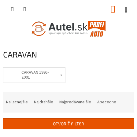
Prejsť
NÁKUP
na
obsah
KOŠÍK
CARAVAN
CARAVAN 1995-
2001
R
a
Najlacnejšie
Najdrahšie
Najpredávanejšie
Abecedne
d
e
n
OTVORIŤ FILTER
i
e