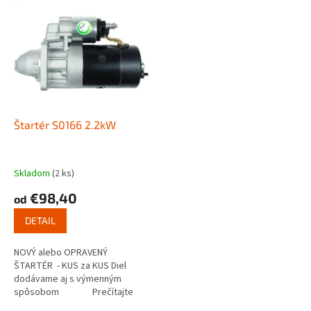
V
p
ý
r
p
o
i
d
s
u
p
k
r
t
o
o
d
Štartér S0166 2.2kW
v
u
k
t
Skladom
(2 ks)
o
€98,40
od
v
DETAIL
NOVÝ alebo OPRAVENÝ
ŠTARTÉR - KUS za KUS Diel
dodávame aj s výmenným
spôsobom Prečítajte
si ako funguje...