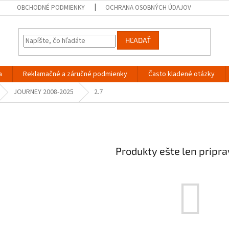
OBCHODNÉ PODMIENKY
OCHRANA OSOBNÝCH ÚDAJOV
HĽADAŤ
a
Reklamačné a záručné podmienky
Často kladené otázky
JOURNEY 2008-2025
2.7
Produkty ešte len pripr