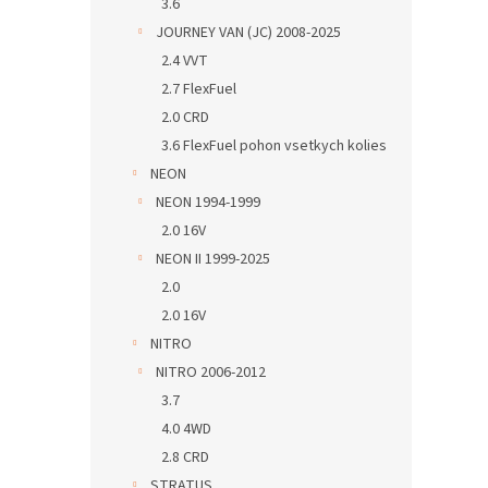
3.6
JOURNEY VAN (JC) 2008-2025
2.4 VVT
2.7 FlexFuel
2.0 CRD
3.6 FlexFuel pohon vsetkych kolies
NEON
NEON 1994-1999
2.0 16V
NEON II 1999-2025
2.0
2.0 16V
NITRO
NITRO 2006-2012
3.7
4.0 4WD
2.8 CRD
STRATUS