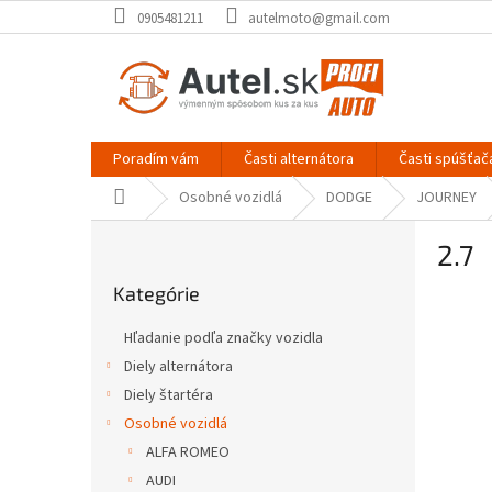
Prejsť
0905481211
autelmoto@gmail.com
na
obsah
Poradím vám
Časti alternátora
Časti spúšťač
Domov
Osobné vozidlá
DODGE
JOURNEY
B
2.7
o
Preskočiť
č
Kategórie
kategórie
n
ý
Hľadanie podľa značky vozidla
p
Diely alternátora
a
Diely štartéra
n
e
Osobné vozidlá
l
ALFA ROMEO
AUDI