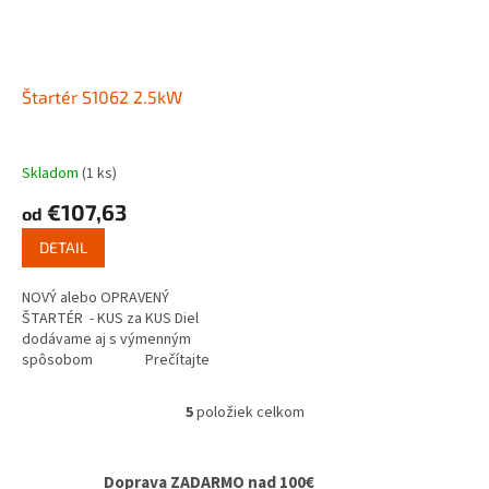
Štartér S1062 2.5kW
Skladom
(1 ks)
€107,63
od
DETAIL
NOVÝ alebo OPRAVENÝ
ŠTARTÉR - KUS za KUS Diel
dodávame aj s výmenným
spôsobom Prečítajte
si ako funguje...
5
položiek celkom
O
v
l
Doprava ZADARMO nad 100€
á