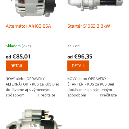
s
u
p
k
r
t
o
o
d
Alternátor A4103 85A
Štartér S1063 2.8kW
v
u
k
t
Skladom
(2 ks)
za 2 dni
o
€85,01
€96,35
od
od
v
DETAIL
DETAIL
NOVÝ alebo OPRAVENÝ
NOVÝ alebo OPRAVENÝ
ALTERNÁTOR - KUS za KUS Diel
ŠTARTÉR - KUS za KUS Diel
dodávame aj s výmenným
dodávame aj s výmenným
spôsobom Prečítajte
spôsobom Prečítajte
si ako...
si ako funguje...