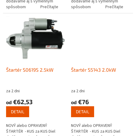
dodávame aj s výmenným
dodávame aj s výmenným
spôsobom Prečítajte
spôsobom Prečítajte
si ako funguje...
si ako funguje...
Štartér S0619S 2.5kW
Štartér S5143 2.0kW
za 2 dni
za 2 dni
€62,53
€76
od
od
DETAIL
DETAIL
NOVÝ alebo OPRAVENÝ
NOVÝ alebo OPRAVENÝ
ŠTARTÉR - KUS za KUS Diel
ŠTARTÉR - KUS za KUS Diel