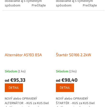
dodávame aj s výmenným
dodávame aj s výmenným
spôsobom Prečítajte
spôsobom Prečítajte
si ako funguje...
si ako funguje...
Alternátor A5193 85A
Štartér S0166 2.2kW
Skladom
(1 ks)
Skladom
(2 ks)
€95,33
€98,40
od
od
DETAIL
DETAIL
NOVÝ alebo OPRAVENÝ
NOVÝ alebo OPRAVENÝ
ALTERNÁTOR - KUS za KUS Diel
ŠTARTÉR - KUS za KUS Diel