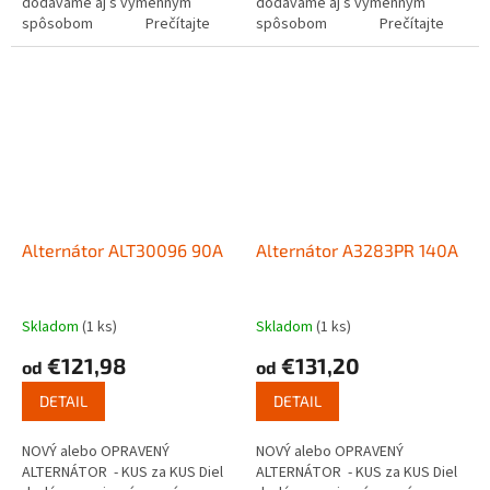
dodávame aj s výmenným
dodávame aj s výmenným
spôsobom Prečítajte
spôsobom Prečítajte
si ako...
si ako funguje...
Alternátor ALT30096 90A
Alternátor A3283PR 140A
Skladom
(1 ks)
Skladom
(1 ks)
€121,98
€131,20
od
od
DETAIL
DETAIL
NOVÝ alebo OPRAVENÝ
NOVÝ alebo OPRAVENÝ
ALTERNÁTOR - KUS za KUS Diel
ALTERNÁTOR - KUS za KUS Diel