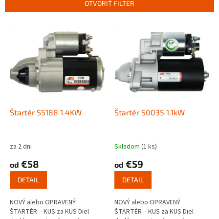
OTVORIŤ FILTER
i
e
V
p
ý
r
p
o
i
d
s
u
p
k
r
t
o
o
d
Štartér S5188 1.4KW
Štartér S0035 1.1kW
v
u
k
t
za 2 dni
Skladom
(1 ks)
o
€58
€59
od
od
v
DETAIL
DETAIL
NOVÝ alebo OPRAVENÝ
NOVÝ alebo OPRAVENÝ
ŠTARTÉR - KUS za KUS Diel
ŠTARTÉR - KUS za KUS Diel