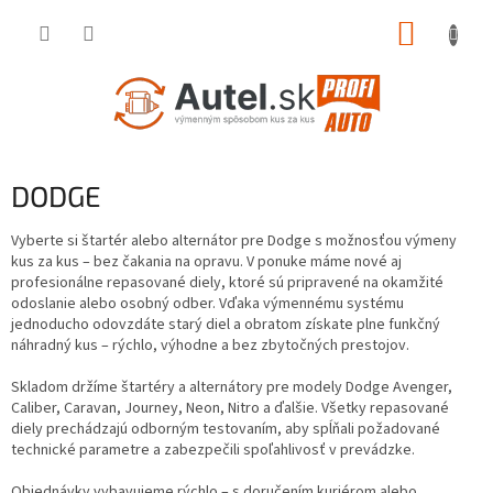
Prejsť
NÁKUP
na
obsah
KOŠÍK
DODGE
Vyberte si štartér alebo alternátor pre Dodge s možnosťou výmeny
kus za kus – bez čakania na opravu. V ponuke máme nové aj
profesionálne repasované diely, ktoré sú pripravené na okamžité
odoslanie alebo osobný odber. Vďaka výmennému systému
jednoducho odovzdáte starý diel a obratom získate plne funkčný
náhradný kus – rýchlo, výhodne a bez zbytočných prestojov.
Skladom držíme štartéry a alternátory pre modely Dodge Avenger,
Caliber, Caravan, Journey, Neon, Nitro a ďalšie. Všetky repasované
diely prechádzajú odborným testovaním, aby spĺňali požadované
technické parametre a zabezpečili spoľahlivosť v prevádzke.
Objednávky vybavujeme rýchlo – s doručením kuriérom alebo