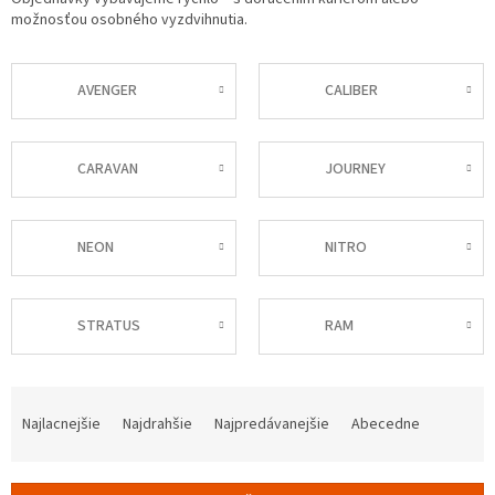
možnosťou osobného vyzdvihnutia.
AVENGER
CALIBER
CARAVAN
JOURNEY
NEON
NITRO
STRATUS
RAM
R
a
Najlacnejšie
Najdrahšie
Najpredávanejšie
Abecedne
d
e
n