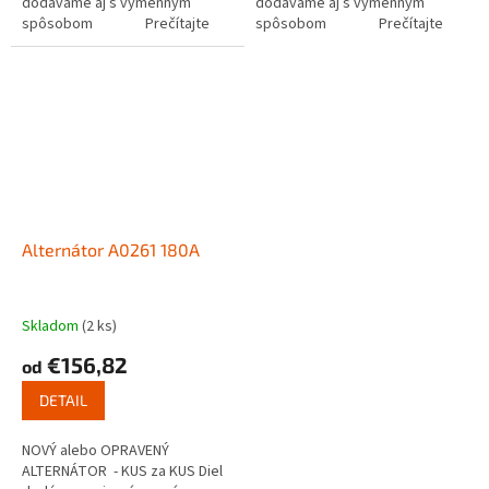
dodávame aj s výmenným
dodávame aj s výmenným
spôsobom Prečítajte
spôsobom Prečítajte
si ako...
si ako funguje...
Alternátor A0261 180A
Skladom
(2 ks)
€156,82
od
DETAIL
NOVÝ alebo OPRAVENÝ
ALTERNÁTOR - KUS za KUS Diel