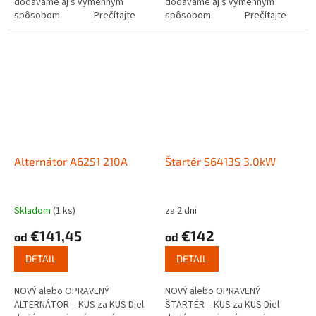
dodávame aj s výmenným
dodávame aj s výmenným
spôsobom Prečítajte
spôsobom Prečítajte
si ako...
si ako...
Alternátor A6251 210A
Štartér S6413S 3.0kW
Skladom
(1 ks)
za 2 dni
€141,45
€142
od
od
DETAIL
DETAIL
NOVÝ alebo OPRAVENÝ
NOVÝ alebo OPRAVENÝ
ALTERNÁTOR - KUS za KUS Diel
ŠTARTÉR - KUS za KUS Diel