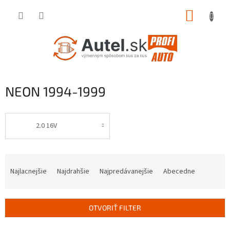
Prejsť
NÁKUP
na
obsah
KOŠÍK
NEON 1994-1999
2.0 16V
R
a
Najlacnejšie
Najdrahšie
Najpredávanejšie
Abecedne
d
e
n
OTVORIŤ FILTER
i
e