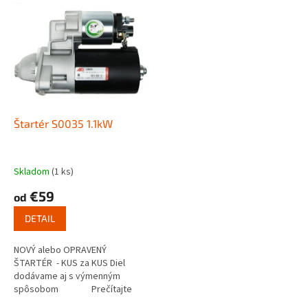
V
p
ý
r
p
o
i
d
s
u
p
k
r
t
o
o
d
Štartér S0035 1.1kW
v
u
k
t
Skladom
(1 ks)
o
€59
od
v
DETAIL
NOVÝ alebo OPRAVENÝ
ŠTARTÉR - KUS za KUS Diel
dodávame aj s výmenným
spôsobom Prečítajte
si ako funguje...