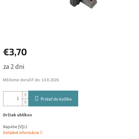
€3,70
Jednotková
za 2 dni
cena:
Môžeme doručiť do:
10.8.2026
Pridať do košíka
Držiak uhlíkov
Napätie [V]
12
Detailné informácie