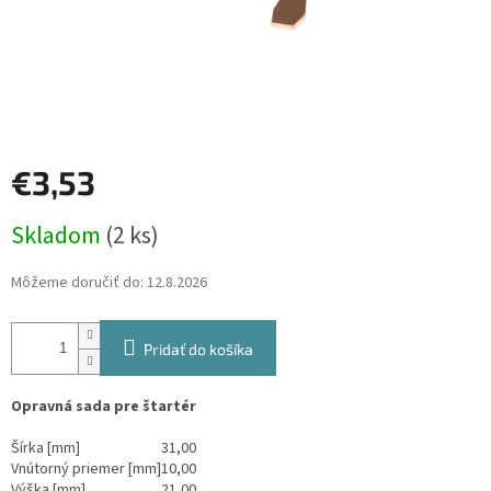
€3,53
Jednotková
Skladom
(2 ks)
cena:
Môžeme doručiť do:
12.8.2026
Pridať do košíka
Opravná sada pre štartér
Šírka [mm]
31,00
Vnútorný priemer [mm]
10,00
Výška [mm]
21,00