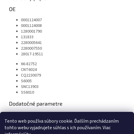
OE
0001124007
0001124008
1280001790
131833
2280005641
2280007550
28017-19511
66-82752
CNT6024
CQ2230079
S6005
SNC13903
SS6010
Dodatočné parametre
Kategória
:
Spínač štartera-elektromagnet
Tento web používa súbory cookie. Ďalším prechádzaním
EAN
:
5901259432503
tohto webu vyjadrujete súhlas s ich používaním. Viac