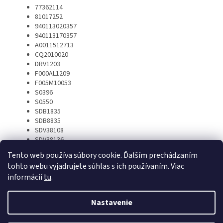
77362114
81017252
940113020357
940113170357
A0011512713
CQ2010020
DRV1203
F000AL1209
F005M10053
S0396
S0550
SDB1835
SDB8835
SDV38108
SDV38136
ZN1037
Tento web používa súbory cookie. Ďalším prechádzaním
tohto webu vyjadrujete súhlas s ich používaním. Viac
informácií
tu
.
Z
á
Nastavenie
Vytvoril Shoptet
p
ä