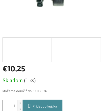
€10,25
Jednotková
Skladom
(1 ks)
cena:
Môžeme doručiť do:
11.8.2026
Pridať do košíka