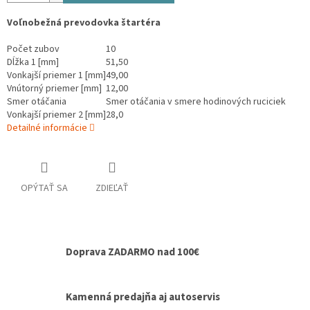
Voľnobežná prevodovka štartéra
Počet zubov
10
Dĺžka 1 [mm]
51,50
Vonkajší priemer 1 [mm]
49,00
Vnútorný priemer [mm]
12,00
Smer otáčania
Smer otáčania v smere hodinových ruciciek
Vonkajší priemer 2 [mm]
28,0
Detailné informácie
OPÝTAŤ SA
ZDIEĽAŤ
Doprava ZADARMO nad 100€
Kamenná predajňa aj autoservis