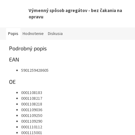
Výmenný spôsob agregátov - bez čakania na
opravu
Popis
Hodnotenie
Diskusia
Podrobný popis
EAN
5901259428605
OE
0001108183
0001108217
0001108218
0001109036
0001109250
0001109290
0001110112
0001115001