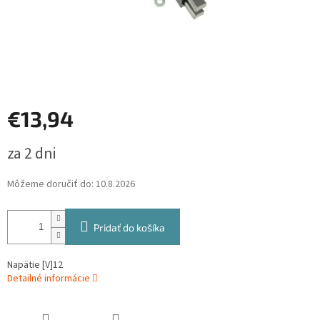
€13,94
Jednotková
za 2 dni
cena:
Môžeme doručiť do:
10.8.2026
Pridať do košíka
Napätie [V]
12
Detailné informácie