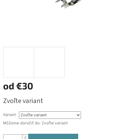
od
€30
Jednotková
Zvoľte variant
cena:
Variant
Môžeme doručiť do:
Zvoľte variant