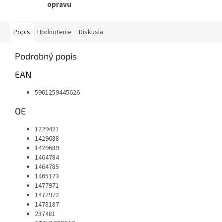
opravu
Popis
Hodnotenie
Diskusia
Podrobný popis
EAN
5901259445626
OE
1229421
1429688
1429689
1464784
1464785
1465173
1477971
1477972
1478187
237481