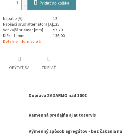
Pridať do košíka
Napätie [V]
12
Nabíjací prúd alternátora [A]
125
Vonkajší priemer [mm]
97,70
Dĺžka 1 [mm]
136,00
Detailné informácie
OPÝTAŤ SA
ZDIEĽAŤ
Doprava ZADARMO nad 100€
Kamenná predajňa aj autoservis
Výmenný spôsob agregátov - bez čakania na