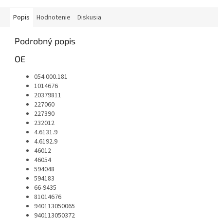
Popis
Hodnotenie
Diskusia
Podrobný popis
OE
054.000.181
1014676
20379811
227060
227390
232012
4.6131.9
4.6192.9
46012
46054
594048
594183
66-9435
81014676
940113050065
940113050372