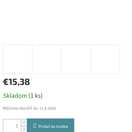
€15,38
Jednotková
Skladom
(1 ks)
cena:
Môžeme doručiť do:
11.8.2026
Pridať do košíka