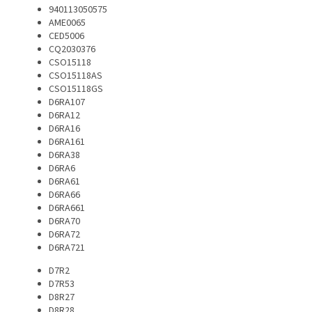
940113050575
AME0065
CED5006
CQ2030376
CSO15118
CSO15118AS
CSO15118GS
D6RA107
D6RA12
D6RA16
D6RA161
D6RA38
D6RA6
D6RA61
D6RA66
D6RA661
D6RA70
D6RA72
D6RA721
D7R2
D7R53
D8R27
D8R28