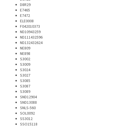
D8R29
E7465
E7472
ELE0008
F042010373
ND10943259
ND111432596
ND132432624
NE809
NE898
S3002
S3009
S3024
S3027
S3085
S3087
S3089
SND12904
SND13088
SNLS-560
SOL0092
SS3012
SSO15118