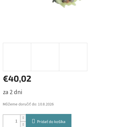
€40,02
Jednotková
za 2 dni
cena:
Môžeme doručiť do:
10.8.2026
Pridať do košíka