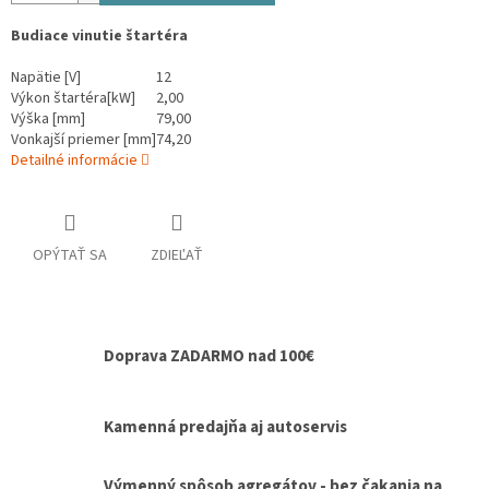
Budiace vinutie štartéra
Napätie [V]
12
Výkon štartéra[kW]
2,00
Výška [mm]
79,00
Vonkajší priemer [mm]
74,20
Detailné informácie
OPÝTAŤ SA
ZDIEĽAŤ
Doprava ZADARMO nad 100€
Kamenná predajňa aj autoservis
Výmenný spôsob agregátov - bez čakania na