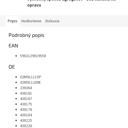
opravu
Popis
Hodnotenie
Diskusia
Podrobný popis
EAN
5902129019558
OE
02M911115P
02M911209E
236364
438161
438167
438175
438176
438184
438225
438226