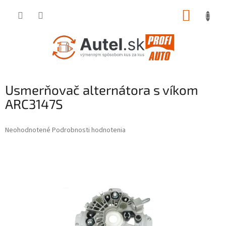
Prejsť
NÁKUP
na
obsah
KOŠÍK
Usmerňovač alternátora s víkom
ARC3147S
Priemerné
Neohodnotené
Podrobnosti hodnotenia
hodnotenie
produktu
je
0,0
z
5
hviezdičiek.