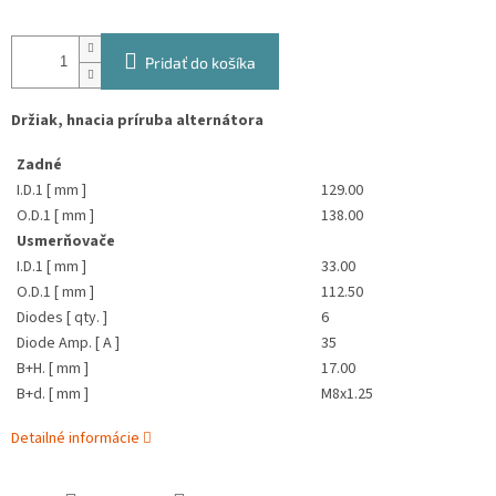
Pridať do košíka
Držiak, hnacia príruba alternátora
Zadné
I.D.1 [ mm ]
129.00
O.D.1 [ mm ]
138.00
Usmerňovače
I.D.1 [ mm ]
33.00
O.D.1 [ mm ]
112.50
Diodes [ qty. ]
6
Diode Amp. [ A ]
35
B+H. [ mm ]
17.00
B+d. [ mm ]
M8x1.25
Detailné informácie