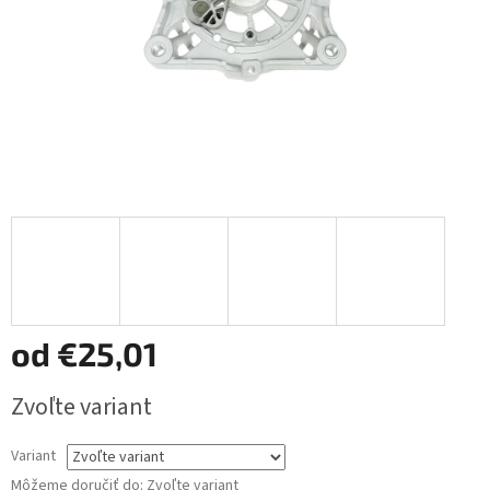
od
€25,01
Jednotková
Zvoľte variant
cena:
Variant
Môžeme doručiť do:
Zvoľte variant