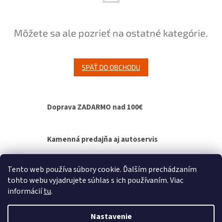
Môžete sa ale pozrieť na ostatné kategórie.
SPÄŤ DO OBCHODU
Doprava ZADARMO nad 100€
Kamenná predajňa aj autoservis
Výmenný spôsob agregátov - bez čakania na
Tento web používa súbory cookie. Ďalším prechádzaním
opravu
tohto webu vyjadrujete súhlas s ich používaním. Viac
informácií
tu
.
Z
á
Nastavenie
Vytvoril Shoptet
p