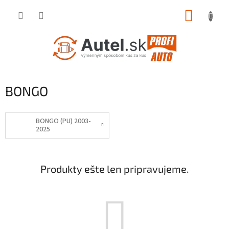
Prejsť
NÁKUP
na
obsah
KOŠÍK
BONGO
BONGO (PU) 2003-
2025
Produkty ešte len pripravujeme.