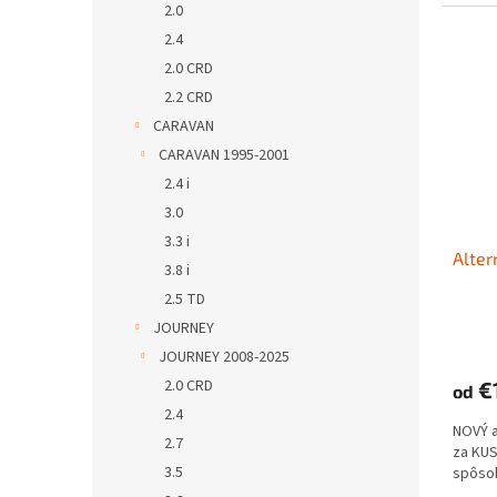
2.0
2.4
2.0 CRD
2.2 CRD
CARAVAN
CARAVAN 1995-2001
2.4 i
3.0
3.3 i
Alter
3.8 i
2.5 TD
JOURNEY
JOURNEY 2008-2025
2.0 CRD
€
od
2.4
NOVÝ 
2.7
za KUS
3.5
spôso