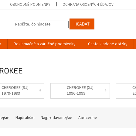
OBCHODNÉ PODMIENKY
OCHRANA OSOBNÝCH ÚDAJOV
HĽADAŤ
a
Reklamačné a záručné podmienky
Často kladené otázky
ROKEE
CHEROKEE (SJ)
CHEROKEE (XJ)
C
1979-1983
1996-1999
2
nejšie
Najdrahšie
Najpredávanejšie
Abecedne