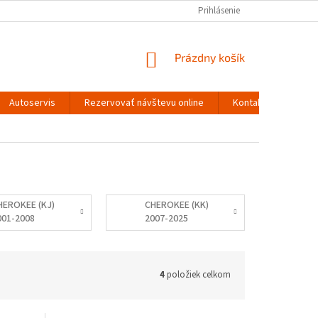
Prihlásenie
NÁKUPNÝ
Prázdny košík
KOŠÍK
Autoservis
Rezervovať návštevu online
Kontakty
HEROKEE (KJ)
CHEROKEE (KK)
001-2008
2007-2025
4
položiek celkom