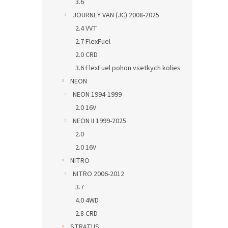
3.6
JOURNEY VAN (JC) 2008-2025
2.4 VVT
2.7 FlexFuel
2.0 CRD
3.6 FlexFuel pohon vsetkych kolies
NEON
NEON 1994-1999
2.0 16V
NEON II 1999-2025
2.0
2.0 16V
NITRO
NITRO 2006-2012
3.7
4.0 4WD
2.8 CRD
STRATUS