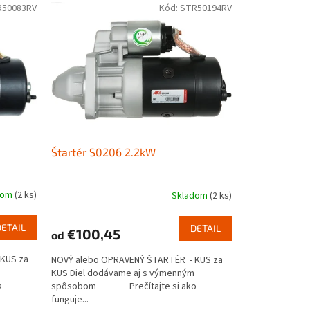
R50083RV
Kód:
STR50194RV
Štartér S0206 2.2kW
dom
(2 ks)
Skladom
(2 ks)
DETAIL
DETAIL
€100,45
od
KUS za
NOVÝ alebo OPRAVENÝ ŠTARTÉR - KUS za
KUS Diel dodávame aj s výmenným
o
spôsobom Prečítajte si ako
funguje...