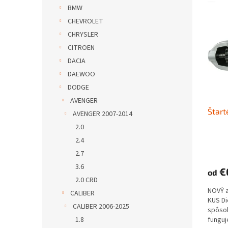
V
n
BMW
ý
i
CHEVROLET
p
e
i
p
CHRYSLER
s
r
CITROEN
p
o
DACIA
r
d
DAEWOO
o
u
DODGE
d
k
AVENGER
u
t
Štart
k
o
AVENGER 2007-2014
t
v
2.0
o
2.4
v
2.7
3.6
€
od
2.0 CRD
NOVÝ 
CALIBER
KUS D
CALIBER 2006-2025
spôs
1.8
funguje