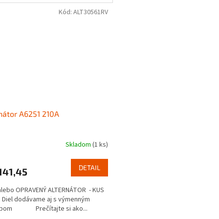
Kód:
ALT30561RV
nátor A6251 210A
Skladom
(1 ks)
DETAIL
141,45
alebo OPRAVENÝ ALTERNÁTOR - KUS
 Diel dodávame aj s výmenným
bom Prečítajte si ako...