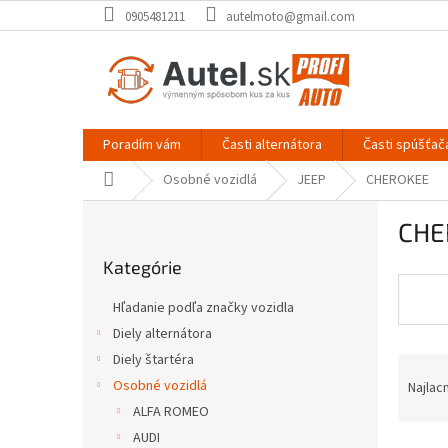
Prejsť
0905481211
autelmoto@gmail.com
na
obsah
Poradím vám
Časti alternátora
Časti spúšťač
Domov
Osobné vozidlá
JEEP
CHEROKEE
B
CHE
o
Preskočiť
č
Kategórie
kategórie
n
ý
Hľadanie podľa značky vozidla
p
Diely alternátora
a
Diely štartéra
R
n
a
e
Osobné vozidlá
Najlac
d
l
ALFA ROMEO
e
AUDI