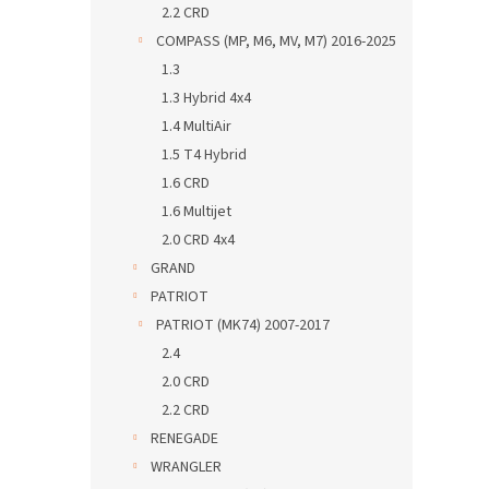
2.2 CRD
COMPASS (MP, M6, MV, M7) 2016-2025
1.3
1.3 Hybrid 4x4
1.4 MultiAir
1.5 T4 Hybrid
1.6 CRD
1.6 Multijet
2.0 CRD 4x4
GRAND
PATRIOT
PATRIOT (MK74) 2007-2017
2.4
2.0 CRD
2.2 CRD
RENEGADE
WRANGLER