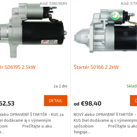
Kód:
S0619SRV
Kód:
ST
ér S0619S 2.5kW
Štartér S0166 2.2kW
za 2 dni
Skla
DETAIL
62,53
€98,40
od
alebo OPRAVENÝ ŠTARTÉR - KUS za
NOVÝ alebo OPRAVENÝ ŠTARTÉR - 
iel dodávame aj s výmenným
KUS Diel dodávame aj s výmenným
obom Prečítajte si ako
spôsobom Prečítajte si ak
...
funguje...