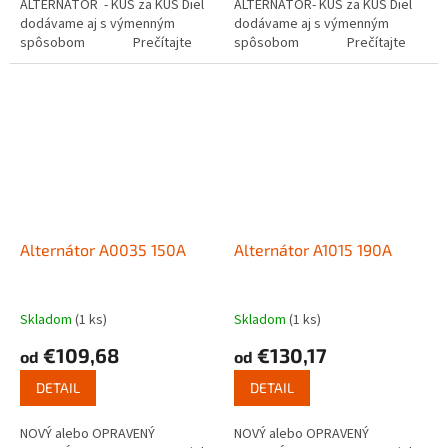
ALTERNÁTOR - KUS za KUS Diel
ALTERNÁTOR- KUS za KUS Diel
dodávame aj s výmenným
dodávame aj s výmenným
spôsobom Prečítajte
spôsobom Prečítajte
si ako...
si ako funguje...
Alternátor A0035 150A
Alternátor A1015 190A
Skladom
(1 ks)
Skladom
(1 ks)
€109,68
€130,17
od
od
DETAIL
DETAIL
NOVÝ alebo OPRAVENÝ
NOVÝ alebo OPRAVENÝ