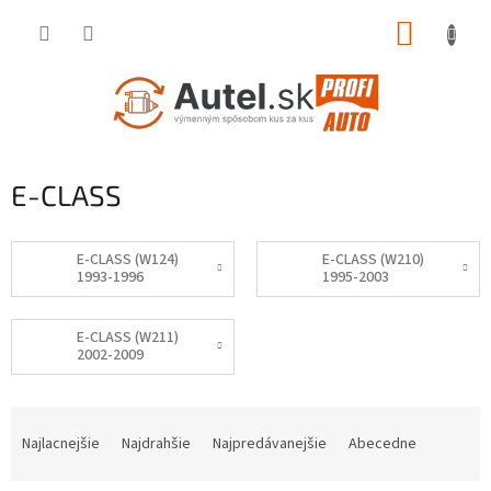
Prejsť
NÁKUP
na
obsah
KOŠÍK
E-CLASS
E-CLASS (W124)
E-CLASS (W210)
1993-1996
1995-2003
E-CLASS (W211)
2002-2009
R
a
Najlacnejšie
Najdrahšie
Najpredávanejšie
Abecedne
d
e