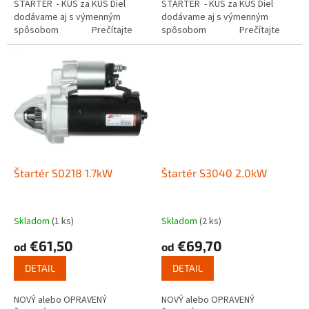
ŠTARTÉR - KUS za KUS Diel
ŠTARTÉR - KUS za KUS Diel
dodávame aj s výmenným
dodávame aj s výmenným
spôsobom Prečítajte
spôsobom Prečítajte
si ako funguje...
si ako funguje...
Štartér S0218 1.7kW
Štartér S3040 2.0kW
Skladom
(1 ks)
Skladom
(2 ks)
€61,50
€69,70
od
od
DETAIL
DETAIL
NOVÝ alebo OPRAVENÝ
NOVÝ alebo OPRAVENÝ