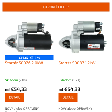
n
OTVORIŤ FILTER
i
e
V
p
ý
r
p
o
i
d
s
u
p
k
r
t
o
až
€56,67
–4 %
o
d
Štartér S0026 2.0kW
Štartér S0087 1.2kW
v
u
k
t
Skladom
(2 ks)
Skladom
(1 ks)
o
€54,33
€54,33
od
od
v
DETAIL
DETAIL
NOVÝ alebo OPRAVENÝ
NOVÝ alebo OPRAVENÝ