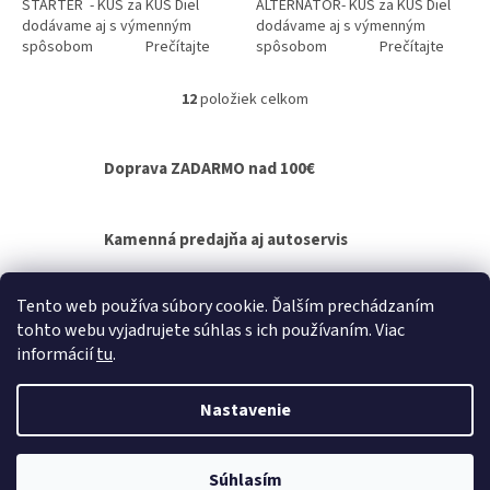
ŠTARTÉR - KUS za KUS Diel
ALTERNÁTOR- KUS za KUS Diel
dodávame aj s výmenným
dodávame aj s výmenným
spôsobom Prečítajte
spôsobom Prečítajte
si ako funguje...
si ako funguje...
12
položiek celkom
O
v
l
Doprava ZADARMO nad 100€
á
d
a
c
Kamenná predajňa aj autoservis
i
e
p
Výmenný spôsob agregátov - bez čakania na
Tento web používa súbory cookie. Ďalším prechádzaním
r
opravu
tohto webu vyjadrujete súhlas s ich používaním. Viac
v
informácií
tu
.
k
Z
y
á
v
Nastavenie
Vytvoril Shoptet
p
ý
p
ä
i
t
Súhlasím
Copyright 2026
Autel.sk
. Všetky práva vyhradené.
s