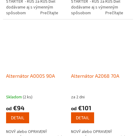
ŠTARTÉR - KUS za KUS Diel
ŠTARTÉR - KUS za KUS Diel
dodávame aj s výmenným
dodávame aj s výmenným
spôsobom Prečítajte
spôsobom Prečítajte
si ako funguje...
si ako funguje...
Alternátor A0005 90A
Alternátor A2068 70A
Skladom
(2 ks)
za 2 dni
€94
€101
od
od
DETAIL
DETAIL
NOVÝ alebo OPRAVENÝ
NOVÝ alebo OPRAVENÝ