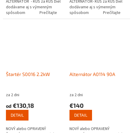
ALTERNÁTOR - KUS za KUS Diel
ALTERNÁTOR- KUS za KUS Diel
dodávame aj s výmenným
dodávame aj s výmenným
spôsobom Prečítajte
spôsobom Prečítajte
si ako...
si ako funguje...
Štartér S0016 2.2kW
Alternátor A0114 90A
za 2 dni
za 2 dni
€130,18
€140
od
DETAIL
DETAIL
NOVÝ alebo OPRAVENÝ
NOVÝ alebo OPRAVENÝ