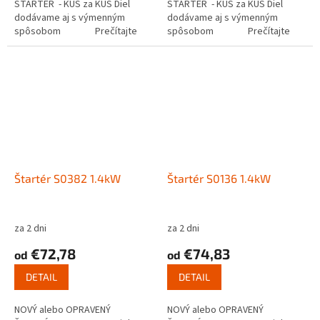
ŠTARTÉR - KUS za KUS Diel
ŠTARTÉR - KUS za KUS Diel
dodávame aj s výmenným
dodávame aj s výmenným
spôsobom Prečítajte
spôsobom Prečítajte
si ako funguje...
si ako funguje...
Štartér S0382 1.4kW
Štartér S0136 1.4kW
za 2 dni
za 2 dni
€72,78
€74,83
od
od
DETAIL
DETAIL
NOVÝ alebo OPRAVENÝ
NOVÝ alebo OPRAVENÝ