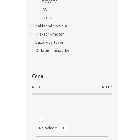
TOYOTA
VW
VOLVO
Nákladné vozidlá
Traktor - motor
Bazárový tovar
Ostatné súčiastky
Cena
€
80
€
117
Na sklade
1