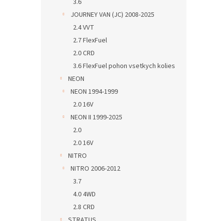
3.6
JOURNEY VAN (JC) 2008-2025
2.4 VVT
2.7 FlexFuel
2.0 CRD
3.6 FlexFuel pohon vsetkych kolies
NEON
NEON 1994-1999
2.0 16V
NEON II 1999-2025
2.0
2.0 16V
NITRO
NITRO 2006-2012
3.7
4.0 4WD
2.8 CRD
STRATUS