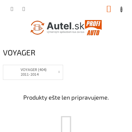
Prejsť
NÁKUP
na
obsah
KOŠÍK
VOYAGER
VOYAGER (404)
2011-2014
Produkty ešte len pripravujeme.