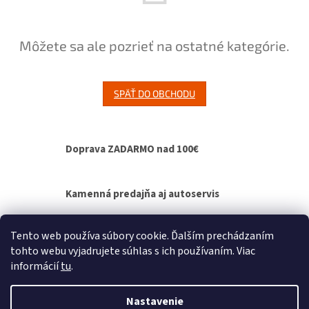
Môžete sa ale pozrieť na ostatné kategórie.
SPÄŤ DO OBCHODU
Doprava ZADARMO nad 100€
Kamenná predajňa aj autoservis
Výmenný spôsob agregátov - bez čakania na
Tento web používa súbory cookie. Ďalším prechádzaním
opravu
tohto webu vyjadrujete súhlas s ich používaním. Viac
informácií
tu
.
Z
á
Nastavenie
Vytvoril Shoptet
p