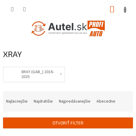
Prejsť
NÁKUP
na
obsah
KOŠÍK
XRAY
XRAY (GAB_) 2016-
2025
R
a
Najlacnejšie
Najdrahšie
Najpredávanejšie
Abecedne
d
e
n
OTVORIŤ FILTER
i
e