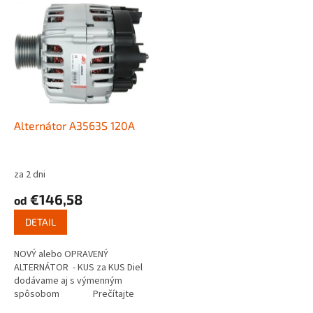
V
p
ý
r
p
o
i
d
s
u
p
k
r
t
o
o
d
Alternátor A3563S 120A
v
u
k
t
za 2 dni
o
€146,58
od
v
DETAIL
NOVÝ alebo OPRAVENÝ
ALTERNÁTOR - KUS za KUS Diel
dodávame aj s výmenným
spôsobom Prečítajte
si ako...