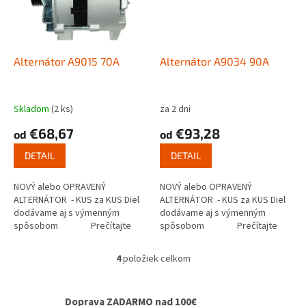
Alternátor A9015 70A
Alternátor A9034 90A
Skladom
(2 ks)
za 2 dni
€68,67
€93,28
od
od
DETAIL
DETAIL
NOVÝ alebo OPRAVENÝ
NOVÝ alebo OPRAVENÝ
ALTERNÁTOR - KUS za KUS Diel
ALTERNÁTOR - KUS za KUS Diel
dodávame aj s výmenným
dodávame aj s výmenným
spôsobom Prečítajte
spôsobom Prečítajte
si ako...
si ako...
4
položiek celkom
O
v
l
Doprava ZADARMO nad 100€
á