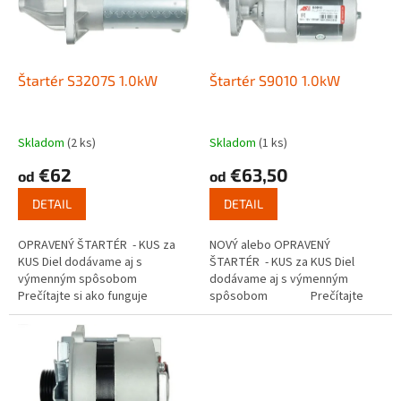
s
u
p
k
r
t
o
o
d
Štartér S3207S 1.0kW
Štartér S9010 1.0kW
v
u
k
t
Skladom
(2 ks)
Skladom
(1 ks)
o
€62
€63,50
od
od
v
DETAIL
DETAIL
OPRAVENÝ ŠTARTÉR - KUS za
NOVÝ alebo OPRAVENÝ
KUS Diel dodávame aj s
ŠTARTÉR - KUS za KUS Diel
výmenným spôsobom
dodávame aj s výmenným
Prečítajte si ako funguje
spôsobom Prečítajte
výmenný spôsob
si ako funguje...