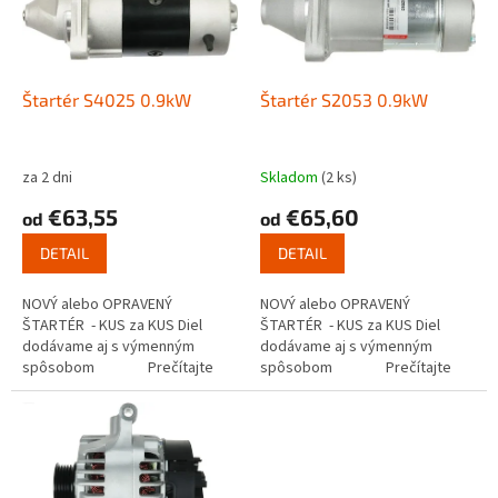
s
u
p
k
r
t
o
o
d
Štartér S4025 0.9kW
Štartér S2053 0.9kW
v
u
k
t
za 2 dni
Skladom
(2 ks)
o
€63,55
€65,60
od
od
v
DETAIL
DETAIL
NOVÝ alebo OPRAVENÝ
NOVÝ alebo OPRAVENÝ
ŠTARTÉR - KUS za KUS Diel
ŠTARTÉR - KUS za KUS Diel
dodávame aj s výmenným
dodávame aj s výmenným
spôsobom Prečítajte
spôsobom Prečítajte
si ako funguje...
si ako funguje...