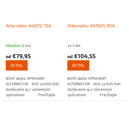
Alternátor A4072 70A
Alternátor A6160S 90A
Skladom
(1 ks)
za 2 dni
€79,95
€104,55
od
od
DETAIL
DETAIL
NOVÝ alebo OPRAVENÝ
NOVÝ alebo OPRAVENÝ
ALTERNÁTOR - KUS za KUS Diel
ALTERNÁTOR - KUS za KUS Diel
dodávame aj s výmenným
dodávame aj s výmenným
spôsobom Prečítajte
spôsobom Prečítajte
si ako...
si ako...