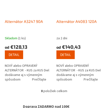
Alternátor A3247 90A
Alternátor A4083 120A
Skladom
(1 ks)
za 2 dni
€128,13
€140,43
od
od
DETAIL
DETAIL
NOVÝ alebo OPRAVENÝ
NOVÝ alebo OPRAVENÝ
ALTERNÁTOR - KUS za KUS Diel
ALTERNÁTOR - KUS za KUS Diel
dodávame aj s výmenným
dodávame aj s výmenným
spôsobom Prečítajte
spôsobom Prečítajte
si ako...
si ako...
8
položiek celkom
O
v
l
Doprava ZADARMO nad 100€
á