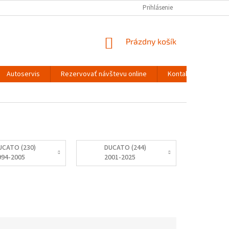
Prihlásenie
NÁKUPNÝ
Prázdny košík
KOŠÍK
Autoservis
Rezervovať návštevu online
Kontakty
UCATO (230)
DUCATO (244)
994-2005
2001-2025