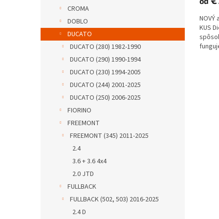
od
CROMA
NOVÝ 
DOBLO
KUS D
DUCATO
spôs
funguje
DUCATO (280) 1982-1990
DUCATO (290) 1990-1994
DUCATO (230) 1994-2005
DUCATO (244) 2001-2025
DUCATO (250) 2006-2025
FIORINO
FREEMONT
FREEMONT (345) 2011-2025
2.4
3.6 + 3.6 4x4
2.0 JTD
FULLBACK
FULLBACK (502, 503) 2016-2025
2.4 D