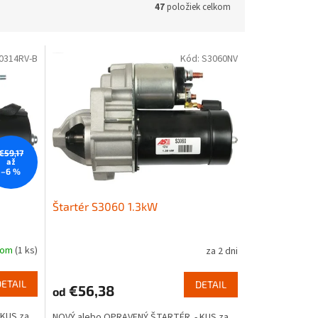
47
položiek celkom
0314RV-B
Kód:
S3060NV
€59,17
až
–6 %
Štartér S3060 1.3kW
dom
(1 ks)
za 2 dni
DETAIL
DETAIL
€56,38
od
KUS za
NOVÝ alebo OPRAVENÝ ŠTARTÉR - KUS za