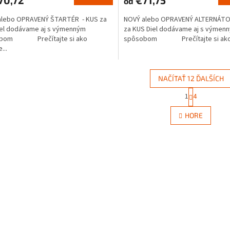
od
alebo OPRAVENÝ ŠTARTÉR - KUS za
NOVÝ alebo OPRAVENÝ ALTERNÁTO
iel dodávame aj s výmenným
za KUS Diel dodávame aj s výmen
obom Prečítajte si ako
spôsobom Prečítajte si ako.
...
NAČÍTAŤ 12 ĎALŠÍCH
S
1
4
O
t
r
v
HORE
á
l
n
á
k
d
o
a
v
c
a
i
n
e
i
e
p
r
v
k
y