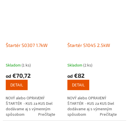
Štartér S0307 1.7kW
Štartér S1045 2.5kW
Skladom
(1 ks)
Skladom
(2 ks)
€70,72
€82
od
od
DETAIL
DETAIL
NOVÝ alebo OPRAVENÝ
NOVÝ alebo OPRAVENÝ
ŠTARTÉR - KUS za KUS Diel
ŠTARTÉR - KUS za KUS Diel
dodávame aj s výmenným
dodávame aj s výmenným
spôsobom Prečítajte
spôsobom Prečítajte
si ako funguje...
si ako funguje...