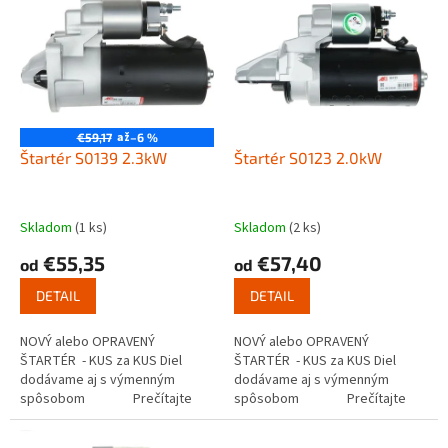
ý
r
p
o
i
d
s
u
p
k
r
t
o
až
€59,17
–6 %
o
d
Štartér S0139 2.3kW
Štartér S0123 2.0kW
v
u
k
t
Skladom
(1 ks)
Skladom
(2 ks)
o
€55,35
€57,40
od
od
v
DETAIL
DETAIL
NOVÝ alebo OPRAVENÝ
NOVÝ alebo OPRAVENÝ
ŠTARTÉR - KUS za KUS Diel
ŠTARTÉR - KUS za KUS Diel
dodávame aj s výmenným
dodávame aj s výmenným
spôsobom Prečítajte
spôsobom Prečítajte
si ako funguje...
si ako funguje...