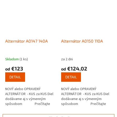
Alternátor A0147 140A
Alternátor A0150 110A
Skladom
(1 ks)
za 2 dni
€123
€124,02
od
od
DETAIL
DETAIL
NOVÝ alebo OPRAVENÝ
NOVÝ alebo OPRAVENÝ
ALTERNÁTOR - KUS za KUS Diel
ALTERNÁTOR - KUS za KUS Diel
dodávame aj s výmenným
dodávame aj s výmenným
spôsobom Prečítajte
spôsobom Prečítajte
si ako...
si ako...