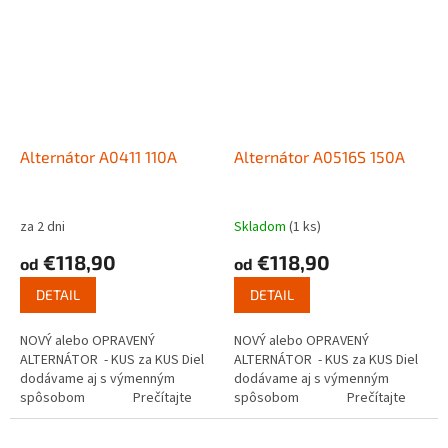
Alternátor A0411 110A
Alternátor A0516S 150A
za 2 dni
Skladom
(1 ks)
€118,90
€118,90
od
od
DETAIL
DETAIL
NOVÝ alebo OPRAVENÝ
NOVÝ alebo OPRAVENÝ
ALTERNÁTOR - KUS za KUS Diel
ALTERNÁTOR - KUS za KUS Diel
dodávame aj s výmenným
dodávame aj s výmenným
spôsobom Prečítajte
spôsobom Prečítajte
si ako...
si ako...