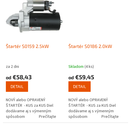
Štartér S0159 2.5kW
Štartér S0186 2.0kW
za 2 dni
Skladom
(4 ks)
€58,43
€59,45
od
od
DETAIL
DETAIL
NOVÝ alebo OPRAVENÝ
NOVÝ alebo OPRAVENÝ
ŠTARTÉR - KUS za KUS Diel
ŠTARTÉR - KUS za KUS Diel
dodávame aj s výmenným
dodávame aj s výmenným
spôsobom Prečítajte
spôsobom Prečítajte
si ako funguje...
si ako funguje...