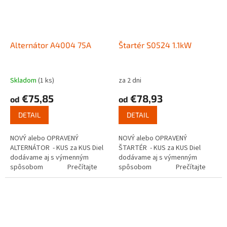
Alternátor A4004 75A
Štartér S0524 1.1kW
Skladom
(1 ks)
za 2 dni
€75,85
€78,93
od
od
DETAIL
DETAIL
NOVÝ alebo OPRAVENÝ
NOVÝ alebo OPRAVENÝ
ALTERNÁTOR - KUS za KUS Diel
ŠTARTÉR - KUS za KUS Diel
dodávame aj s výmenným
dodávame aj s výmenným
spôsobom Prečítajte
spôsobom Prečítajte
si ako...
si ako funguje...