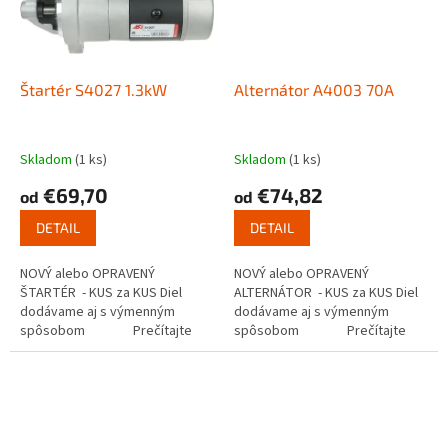
Štartér S4027 1.3kW
Alternátor A4003 70A
Skladom
(1 ks)
Skladom
(1 ks)
€69,70
€74,82
od
od
DETAIL
DETAIL
NOVÝ alebo OPRAVENÝ
NOVÝ alebo OPRAVENÝ
ŠTARTÉR - KUS za KUS Diel
ALTERNÁTOR - KUS za KUS Diel
dodávame aj s výmenným
dodávame aj s výmenným
spôsobom Prečítajte
spôsobom Prečítajte
si ako funguje...
si ako...