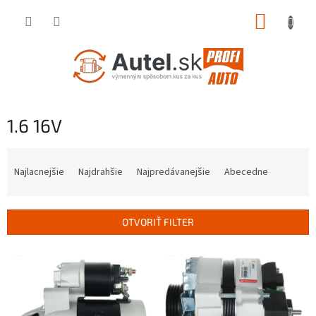
Prejsť
NÁKUP
na
obsah
KOŠÍK
1.6 16V
R
a
Najlacnejšie
Najdrahšie
Najpredávanejšie
Abecedne
d
e
n
OTVORIŤ FILTER
i
e
V
p
ý
r
p
o
i
d