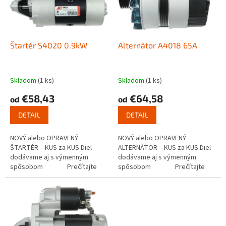
s
u
p
k
r
t
o
o
d
Štartér S4020 0.9kW
Alternátor A4018 65A
v
u
k
t
Skladom
(1 ks)
Skladom
(1 ks)
o
€58,43
€64,58
od
od
v
DETAIL
DETAIL
NOVÝ alebo OPRAVENÝ
NOVÝ alebo OPRAVENÝ
ŠTARTÉR - KUS za KUS Diel
ALTERNÁTOR - KUS za KUS Diel
dodávame aj s výmenným
dodávame aj s výmenným
spôsobom Prečítajte
spôsobom Prečítajte
si ako funguje...
si ako...