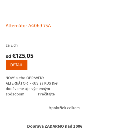
Alternátor A4069 75A
za 2 dni
€125,05
od
DETAIL
NOVÝ alebo OPRAVENÝ
ALTERNÁTOR - KUS za KUS Diel
dodávame aj s výmenným
spôsobom Prečítajte
si ako...
9
položiek celkom
O
v
l
Doprava ZADARMO nad 100€
á