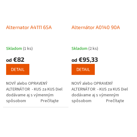
Alternator A4111 65A
Alternátor A0140 90A
Skladom
(1 ks)
Skladom
(2 ks)
€82
€95,33
od
od
DETAIL
DETAIL
NOVÝ alebo OPRAVENÝ
NOVÝ alebo OPRAVENÝ
ALTERNÁTOR - KUS za KUS Diel
ALTERNÁTOR - KUS za KUS Diel
dodávame aj s výmenným
dodávame aj s výmenným
spôsobom Prečítajte
spôsobom Prečítajte
si ako...
si ako...