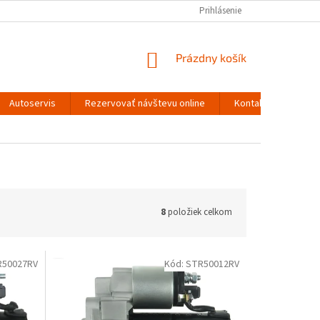
Prihlásenie
NÁKUPNÝ
Prázdny košík
KOŠÍK
Autoservis
Rezervovať návštevu online
Kontakty
8
položiek celkom
R50027RV
Kód:
STR50012RV