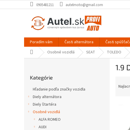
Prejsť
0905481211
autelmoto@gmail.com
na
obsah
Poradím vám
Časti alternátora
Časti spúšťač
Domov
Osobné vozidlá
SEAT
TOLEDO
B
1.9 
o
Preskočiť
č
Kategórie
kategórie
R
n
a
ý
Najlac
Hľadanie podľa značky vozidla
d
p
Diely alternátora
e
a
V
n
Diely štartéra
n
ý
i
e
Osobné vozidlá
p
e
l
ALFA ROMEO
i
p
AUDI