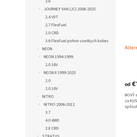
3.6
JOURNEY VAN (JC) 2008-2025
2.4 VVT
2.7 FlexFuel
2.0 CRD
3.6 FlexFuel pohon vsetkych kolies
Alter
NEON
NEON 1994-1999
2.0 16V
NEON II 1999-2025
2.0
€
od
2.0 16V
NOVÝ 
NITRO
za KUS
NITRO 2006-2012
spôso
3.7
4.0 4WD
2.8 CRD
STRATUS