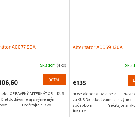
nátor A0077 90A
Alternátor A0059 120A
Skladom
(4 ks)
Skla
DETAIL
106,60
€135
alebo OPRAVENÝ ALTERNÁTOR - KUS
NOVÝ alebo OPRAVENÝ ALTERNÁTO
 Diel dodávame aj s výmenným
za KUS Diel dodávame aj s výmen
bom Prečítajte si ako...
spôsobom Prečítajte si ak
funguje...
O
v