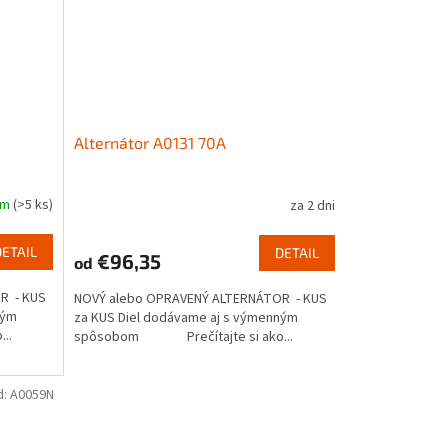
Alternátor A0131 70A
om
(>5 ks)
za 2 dni
DETAIL
DETAIL
€96,35
od
R - KUS
NOVÝ alebo OPRAVENÝ ALTERNÁTOR - KUS
ným
za KUS Diel dodávame aj s výmenným
..
spôsobom Prečítajte si ako...
d:
A0059N