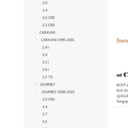
2.0
2.4
2.0 CRD
2.2 CRD
CARAVAN
CARAVAN 1995-2001
Štart
2.4 i
3.0
3.3 i
3.8 i
€7
od
2.5 TD
JOURNEY
NOVÝ 
KUS D
JOURNEY 2008-2025
spôs
2.0 CRD
funguje
2.4
2.7
3.5