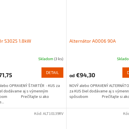
ér S3025 1.8kW
Alternátor A0006 90A
Skladom
(3 ks)
Sklad
DETAIL
1,75
€94,30
od
alebo OPRAVENÝ ŠTARTÉR - KUS za
NOVÝ alebo OPRAVENÝ ALTERNÁTO
iel dodávame aj s výmenným
za KUS Diel dodávame aj s výmen
obom Prečítajte si ako
spôsobom Prečítajte si ako.
...
Kód:
ALT10139RV
Kó