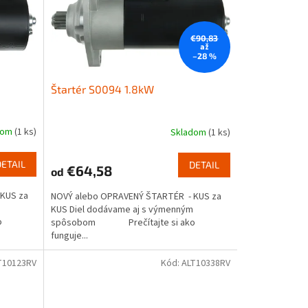
€90,83
až
–28 %
Štartér S0094 1.8kW
dom
(1 ks)
Skladom
(1 ks)
DETAIL
DETAIL
€64,58
od
KUS za
NOVÝ alebo OPRAVENÝ ŠTARTÉR - KUS za
KUS Diel dodávame aj s výmenným
o
spôsobom Prečítajte si ako
funguje...
T10123RV
Kód:
ALT10338RV