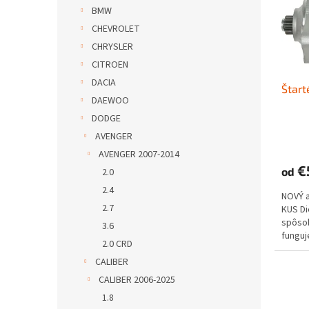
s
r
BMW
p
o
CHEVROLET
r
d
o
u
CHRYSLER
d
k
CITROEN
u
t
DACIA
Štart
k
o
DAEWOO
t
v
DODGE
o
v
AVENGER
AVENGER 2007-2014
€
od
2.0
2.4
NOVÝ 
2.7
KUS D
spôs
3.6
funguje
2.0 CRD
CALIBER
CALIBER 2006-2025
1.8