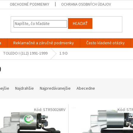
OBCHODNÉ PODMIENKY
OCHRANA OSOBNÝCH ÚDAJOV
HĽADAŤ
a
Reklamačné a záručné podmienky
Často kladené otázky
TOLEDO I (1L2) 1991-1999
1.9 D
D
nejšie
Najdrahšie
Najpredávanejšie
Abecedne
Kód:
STR50026RV
Kód:
ST