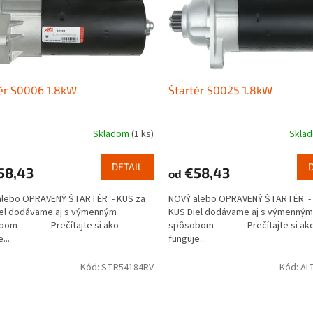
ér S0006 1.8kW
Štartér S0025 1.8kW
Skladom
(1 ks)
Skla
DETAIL
58,43
€58,43
od
alebo OPRAVENÝ ŠTARTÉR - KUS za
NOVÝ alebo OPRAVENÝ ŠTARTÉR - 
iel dodávame aj s výmenným
KUS Diel dodávame aj s výmenným
obom Prečítajte si ako
spôsobom Prečítajte si ak
...
funguje...
Kód:
STR54184RV
Kód:
AL