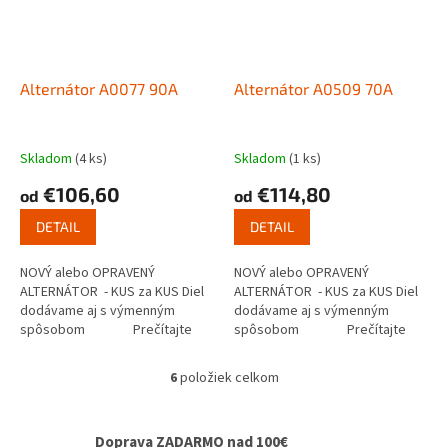
Alternátor A0077 90A
Alternátor A0509 70A
Skladom
(4 ks)
Skladom
(1 ks)
€106,60
€114,80
od
od
DETAIL
DETAIL
NOVÝ alebo OPRAVENÝ
NOVÝ alebo OPRAVENÝ
ALTERNÁTOR - KUS za KUS Diel
ALTERNÁTOR - KUS za KUS Diel
dodávame aj s výmenným
dodávame aj s výmenným
spôsobom Prečítajte
spôsobom Prečítajte
si ako...
si ako...
6
položiek celkom
O
v
l
Doprava ZADARMO nad 100€
á