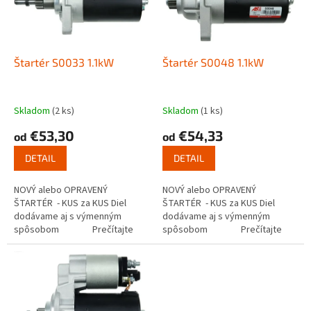
s
u
p
k
r
t
o
o
d
Štartér S0033 1.1kW
Štartér S0048 1.1kW
v
u
k
t
Skladom
(2 ks)
Skladom
(1 ks)
o
€53,30
€54,33
od
od
v
DETAIL
DETAIL
NOVÝ alebo OPRAVENÝ
NOVÝ alebo OPRAVENÝ
ŠTARTÉR - KUS za KUS Diel
ŠTARTÉR - KUS za KUS Diel
dodávame aj s výmenným
dodávame aj s výmenným
spôsobom Prečítajte
spôsobom Prečítajte
si ako funguje...
si ako funguje...