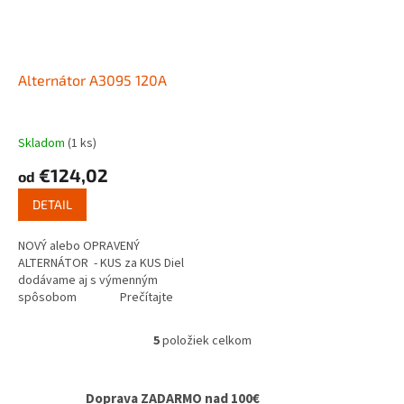
Alternátor A3095 120A
Skladom
(1 ks)
€124,02
od
DETAIL
NOVÝ alebo OPRAVENÝ
ALTERNÁTOR - KUS za KUS Diel
dodávame aj s výmenným
spôsobom Prečítajte
si ako...
5
položiek celkom
O
v
l
Doprava ZADARMO nad 100€
á