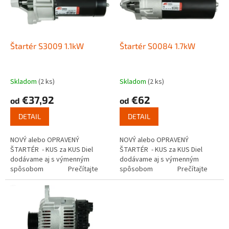
s
u
p
k
r
t
o
o
d
Štartér S3009 1.1kW
Štartér S0084 1.7kW
v
u
k
t
Skladom
(2 ks)
Skladom
(2 ks)
o
€37,92
€62
od
od
v
DETAIL
DETAIL
NOVÝ alebo OPRAVENÝ
NOVÝ alebo OPRAVENÝ
ŠTARTÉR - KUS za KUS Diel
ŠTARTÉR - KUS za KUS Diel
dodávame aj s výmenným
dodávame aj s výmenným
spôsobom Prečítajte
spôsobom Prečítajte
si ako funguje...
si ako funguje...