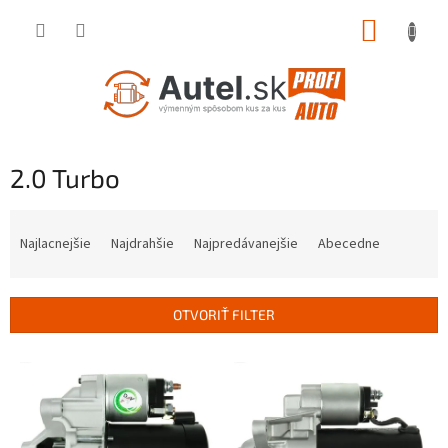
Prejsť
NÁKUP
na
obsah
KOŠÍK
2.0 Turbo
R
a
Najlacnejšie
Najdrahšie
Najpredávanejšie
Abecedne
d
e
n
OTVORIŤ FILTER
i
e
V
p
ý
r
p
o
i
d