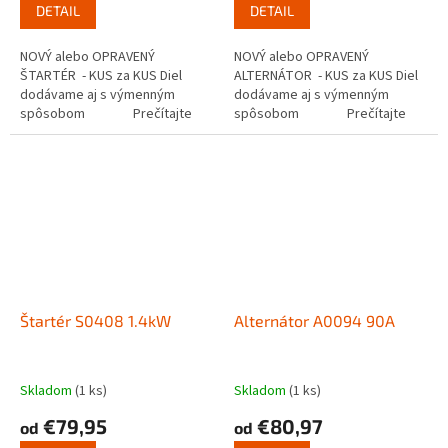
DETAIL
DETAIL
NOVÝ alebo OPRAVENÝ
NOVÝ alebo OPRAVENÝ
ŠTARTÉR - KUS za KUS Diel
ALTERNÁTOR - KUS za KUS Diel
dodávame aj s výmenným
dodávame aj s výmenným
spôsobom Prečítajte
spôsobom Prečítajte
si ako funguje...
si ako...
Štartér S0408 1.4kW
Alternátor A0094 90A
Skladom
(1 ks)
Skladom
(1 ks)
€79,95
€80,97
od
od