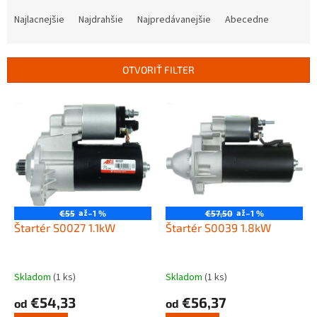
R
a
Najlacnejšie
Najdrahšie
Najpredávanejšie
Abecedne
d
e
n
OTVORIŤ FILTER
i
e
V
p
ý
r
p
o
i
d
s
u
p
k
r
t
o
až
až
€55
–1 %
€57,50
–1 %
o
d
Štartér S0027 1.1kW
Štartér S0039 1.8kW
v
u
k
t
Skladom
(1 ks)
Skladom
(1 ks)
o
€54,33
€56,37
od
od
v