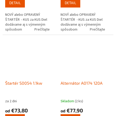
DETAIL
DETAIL
NOVÝ alebo OPRAVENÝ
NOVÝ alebo OPRAVENÝ
ŠTARTÉR - KUS za KUS Diel
ŠTARTÉR - KUS za KUS Diel
dodávame aj s výmenným
dodávame aj s výmenným
spôsobom Prečítajte
spôsobom Prečítajte
si ako funguje...
si ako funguje...
Štartér S0054 1.1kw
Alternátor A0174 120A
za 2 dni
Skladom
(2 ks)
€73,80
€77,90
od
od