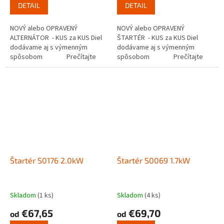
DETAIL
DETAIL
NOVÝ alebo OPRAVENÝ
NOVÝ alebo OPRAVENÝ
ALTERNÁTOR - KUS za KUS Diel
ŠTARTÉR - KUS za KUS Diel
dodávame aj s výmenným
dodávame aj s výmenným
spôsobom Prečítajte
spôsobom Prečítajte
si ako...
si ako funguje...
Štartér S0176 2.0kW
Štartér S0069 1.7kW
Skladom
(1 ks)
Skladom
(4 ks)
€67,65
€69,70
od
od