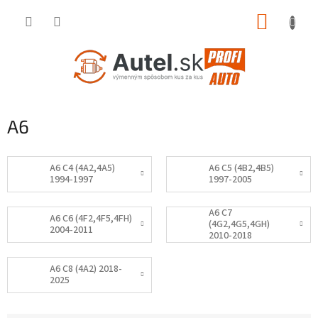
Prejsť
NÁKUP
na
obsah
KOŠÍK
A6
A6 C4 (4A2,4A5)
A6 C5 (4B2,4B5)
1994-1997
1997-2005
A6 C7
A6 C6 (4F2,4F5,4FH)
(4G2,4G5,4GH)
2004-2011
2010-2018
A6 C8 (4A2) 2018-
2025