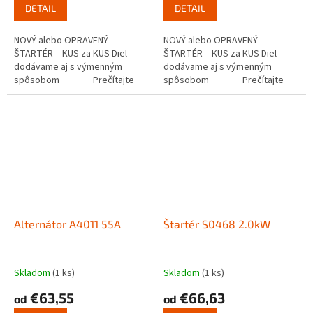
DETAIL
DETAIL
NOVÝ alebo OPRAVENÝ
NOVÝ alebo OPRAVENÝ
ŠTARTÉR - KUS za KUS Diel
ŠTARTÉR - KUS za KUS Diel
dodávame aj s výmenným
dodávame aj s výmenným
spôsobom Prečítajte
spôsobom Prečítajte
si ako funguje...
si ako funguje...
Alternátor A4011 55A
Štartér S0468 2.0kW
Skladom
(1 ks)
Skladom
(1 ks)
€63,55
€66,63
od
od