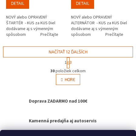
DETAIL
DETAIL
NOVÝ alebo OPRAVENÝ
NOVÝ alebo OPRAVENÝ
ŠTARTÉR - KUS za KUS Diel
ALTERNÁTOR - KUS za KUS Diel
dodávame aj s výmenným
dodávame aj s výmenným
spôsobom Prečítajte
spôsobom Prečítajte
si ako funguje...
si ako...
NAČÍTAŤ 12 ĎALŠÍCH
S
1
3
t
O
r
30
položiek celkom
v
á
l
HORE
n
á
k
d
o
v
a
Doprava ZADARMO nad 100€
a
c
n
i
i
e
e
p
Kamenná predajňa aj autoservis
r
v