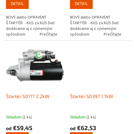
DETAIL
DETAIL
NOVÝ alebo OPRAVENÝ
NOVÝ alebo OPRAVENÝ
ŠTARTÉR - KUS za KUS Diel
ŠTARTÉR - KUS za KUS Diel
dodávame aj s výmenným
dodávame aj s výmenným
spôsobom Prečítajte
spôsobom Prečítajte
si ako funguje...
si ako funguje...
Štartér S0177 2.2kW
Štartér S0397 1.7kW
Skladom
(1 ks)
Skladom
(1 ks)
€59,45
€62,53
od
od