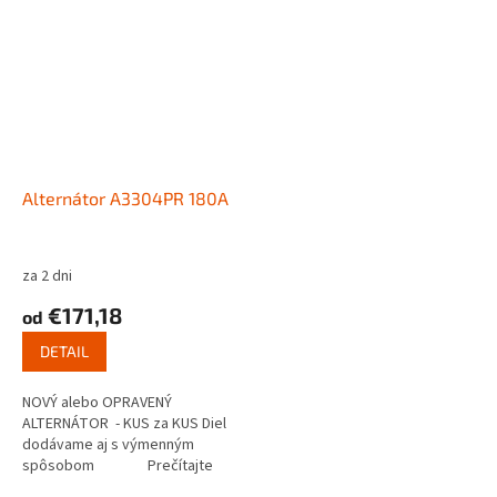
Alternátor A3304PR 180A
za 2 dni
€171,18
od
DETAIL
NOVÝ alebo OPRAVENÝ
ALTERNÁTOR - KUS za KUS Diel
dodávame aj s výmenným
spôsobom Prečítajte
si ako...