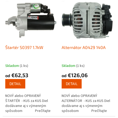
V
p
ý
r
p
o
i
d
s
u
p
k
r
t
o
o
d
Štartér S0397 1.7kW
Alternátor A0429 140A
v
u
k
t
Skladom
(1 ks)
Skladom
(1 ks)
o
€62,53
€126,06
od
od
v
DETAIL
DETAIL
NOVÝ alebo OPRAVENÝ
NOVÝ alebo OPRAVENÝ
ŠTARTÉR - KUS za KUS Diel
ALTERNÁTOR - KUS za KUS Diel
dodávame aj s výmenným
dodávame aj s výmenným
spôsobom Prečítajte
spôsobom Prečítajte
si ako funguje...
si ako...