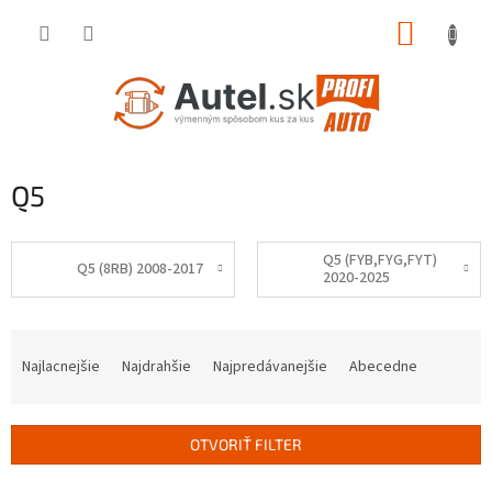
Prejsť
NÁKUP
na
obsah
KOŠÍK
Q5
Q5 (FYB,FYG,FYT)
Q5 (8RB) 2008-2017
2020-2025
R
a
Najlacnejšie
Najdrahšie
Najpredávanejšie
Abecedne
d
e
n
OTVORIŤ FILTER
i
e