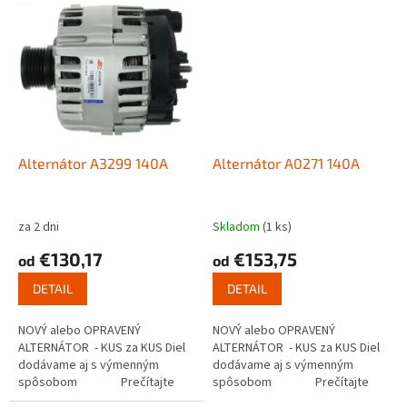
Alternátor A3299 140A
Alternátor A0271 140A
za 2 dni
Skladom
(1 ks)
€130,17
€153,75
od
od
DETAIL
DETAIL
NOVÝ alebo OPRAVENÝ
NOVÝ alebo OPRAVENÝ
ALTERNÁTOR - KUS za KUS Diel
ALTERNÁTOR - KUS za KUS Diel
dodávame aj s výmenným
dodávame aj s výmenným
spôsobom Prečítajte
spôsobom Prečítajte
si ako...
si ako...