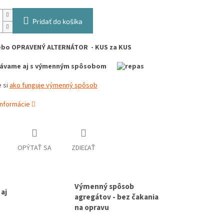
Pridať do košíka
ebo OPRAVENÝ ALTERNÁTOR - KUS za KUS
dávame aj s výmenným spôsobom
 si
ako funguje výmenný spôsob
informácie
OPÝTAŤ SA
ZDIEĽAŤ
Výmenný spôsob
aj
agregátov - bez čakania
na opravu