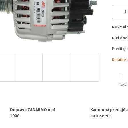
NOVÝ al
Diel do
Prečítajte
Detailné 
TLAČ
Doprava ZADARMO nad
Kamenná predajňa 
100€
autoservis