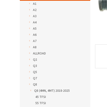
A1
A2
A3
A4
A5
A6
A7
A8
ALLROAD
Q2
Q3
Q5
Q7
Q8
Q8 (4MN, 4MT) 2018-2025
45 TFSI
55 TFSI