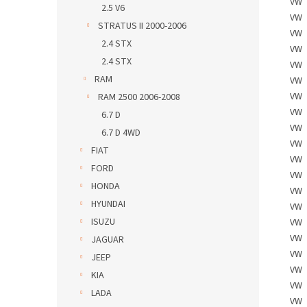
VW
2.5 V6
VW
STRATUS II 2000-2006
VW
2.4 STX
VW
2.4 STX
VW
RAM
VW
VW
RAM 2500 2006-2008
VW
6.7 D
VW
6.7 D 4WD
VW
FIAT
VW
FORD
VW
HONDA
VW
HYUNDAI
VW
ISUZU
VW
VW
JAGUAR
VW
JEEP
VW
KIA
VW
LADA
VW