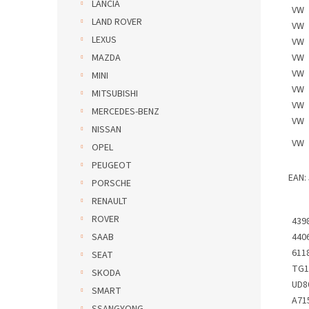
LANCIA
VW
LAND ROVER
VW
LEXUS
VW
VW
MAZDA
VW
MINI
VW
MITSUBISHI
VW
MERCEDES-BENZ
VW
NISSAN
VW
OPEL
PEUGEOT
EAN:
PORSCHE
RENAULT
ROVER
439
440
SAAB
611
SEAT
TG1
SKODA
UD8
SMART
A71