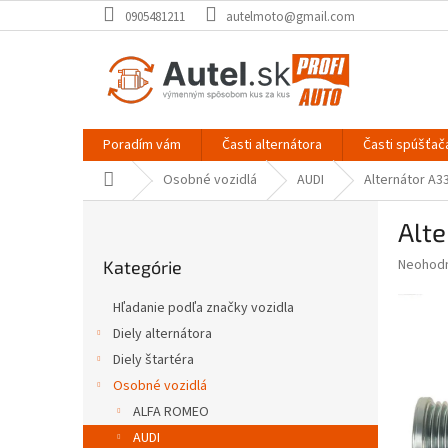
Prejsť
0905481211
autelmoto@gmail.com
na
obsah
Poradím vám
Časti alternátora
Časti spúšťač
Domov
Osobné vozidlá
AUDI
Alternátor A3
B
Alte
o
Preskočiť
č
Priemer
Neohod
Kategórie
kategórie
n
hodnote
ý
produkt
Hľadanie podľa značky vozidla
p
je
Diely alternátora
0,0
a
z
Diely štartéra
n
5
e
Osobné vozidlá
hviezdič
l
ALFA ROMEO
AUDI