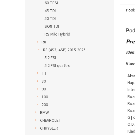
60 TFSI
Popi
45 TDI
50 TDI
SQ8 TDI
Pod
RS Mild Hybrid
Pre
R8
R8 (4S3, 4SP) 2015-2025
Iden
5.2 FSI
Vlas
5.2 FSI quattro
TT
Alt
80
Napä
90
Inte
Roz
100
Roz
200
Roz
BMW
G [ q
CHEVROLET
O.D.
CHRYSLER
Kla