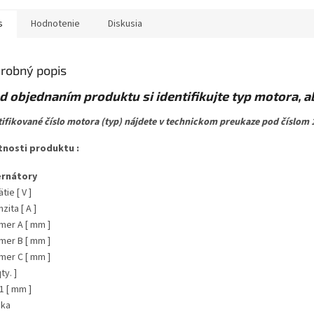
s
Hodnotenie
Diskusia
robný popis
d objednaním produktu si identifikujte typ motora, 
tifikované číslo motora (typ) nájdete v technickom preukaze pod číslom 1
tnosti produktu :
ernátory
tie [ V ]
nzita [ A ]
mer A [ mm ]
mer B [ mm ]
mer C [ mm ]
ty. ]
1 [ mm ]
dka