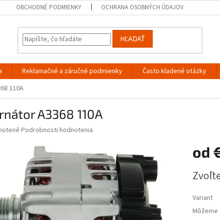
OBCHODNÉ PODMIENKY
OCHRANA OSOBNÝCH ÚDAJOV
HĽADAŤ
a
Reklamačné a záručné podmienky
Často kladené otázky
368 110A
rnátor A3368 110A
né
notené
Podrobnosti hodnotenia
nie
od
u
Jednotk
Zvoľte
cena:
iek.
Variant
Môžeme d