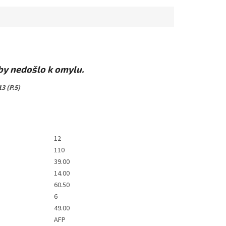
aby nedošlo k omylu.
3 (P.5)
12
110
39.00
14.00
60.50
6
49.00
AFP