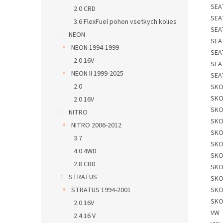
SEA
2.0 CRD
SEA
3.6 FlexFuel pohon vsetkych kolies
SEA
NEON
SEA
NEON 1994-1999
SEA
2.0 16V
SEA
NEON II 1999-2025
SEA
2.0
SK
SK
2.0 16V
SK
NITRO
SK
NITRO 2006-2012
SK
3.7
SK
4.0 4WD
SK
2.8 CRD
SK
STRATUS
SK
SK
STRATUS 1994-2001
SK
2.0 16V
VW
2.4 16 V