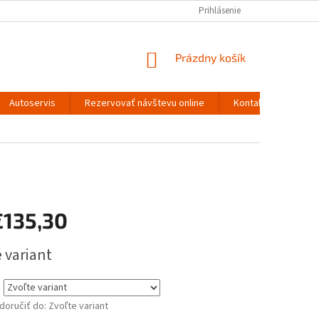
Prihlásenie
NÁKUPNÝ
Prázdny košík
KOŠÍK
Autoservis
Rezervovať návštevu online
Kontakty
€135,30
ová
 variant
oručiť do:
Zvoľte variant