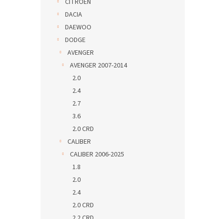
CITROEN
DACIA
DAEWOO
DODGE
AVENGER
AVENGER 2007-2014
2.0
2.4
2.7
3.6
2.0 CRD
CALIBER
CALIBER 2006-2025
1.8
2.0
2.4
2.0 CRD
2.2 CRD