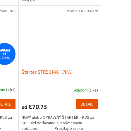
R50012RV
Kód:
STR50146RV
€90,83
až
–28 %
Štartér STR50146 1.7kW
dom
(1 ks)
Skladom
(1 ks)
DETAIL
DETAIL
€70,73
od
KUS za
NOVÝ alebo OPRAVENÝ ŠTARTÉR - KUS za
KUS Diel dodávame aj s výmenným
o
spôsobom Prečítajte si ako