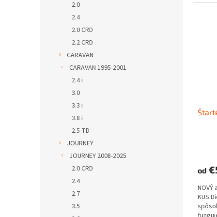
2.0
2.4
2.0 CRD
2.2 CRD
CARAVAN
CARAVAN 1995-2001
2.4 i
3.0
3.3 i
Štart
3.8 i
2.5 TD
JOURNEY
JOURNEY 2008-2025
2.0 CRD
€
od
2.4
NOVÝ 
2.7
KUS D
3.5
spôs
funguje