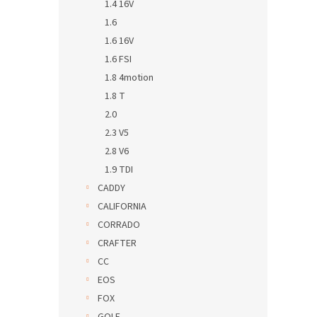
1.4 16V
1.6
1.6 16V
1.6 FSI
1.8 4motion
1.8 T
2.0
2.3 V5
2.8 V6
1.9 TDI
CADDY
CALIFORNIA
CORRADO
CRAFTER
CC
EOS
FOX