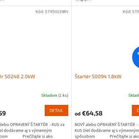
Kód:
STR50239RV
Kód:
ST
tér S0248 2.0kW
Štartér S0094 1.8kW
Skladom
(1 ks)
Skla
DETAIL
59
€64,58
od
alebo OPRAVENÝ ŠTARTÉR - KUS za
NOVÝ alebo OPRAVENÝ ŠTARTÉR - 
iel dodávame aj s výmenným
KUS Diel dodávame aj s výmenným
obom Prečítajte si ako
spôsobom Prečítajte si ak