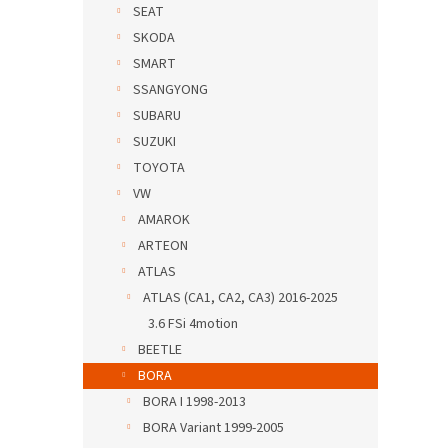
SEAT
SKODA
SMART
SSANGYONG
SUBARU
SUZUKI
TOYOTA
VW
AMAROK
ARTEON
ATLAS
ATLAS (CA1, CA2, CA3) 2016-2025
3.6 FSi 4motion
BEETLE
BORA
BORA I 1998-2013
BORA Variant 1999-2005