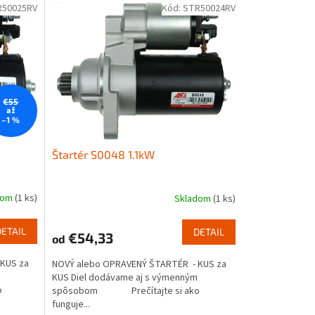
R50025RV
Kód:
STR50024RV
€55
až
–1 %
Štartér S0048 1.1kW
dom
(1 ks)
Skladom
(1 ks)
DETAIL
DETAIL
€54,33
od
KUS za
NOVÝ alebo OPRAVENÝ ŠTARTÉR - KUS za
KUS Diel dodávame aj s výmenným
o
spôsobom Prečítajte si ako
funguje...