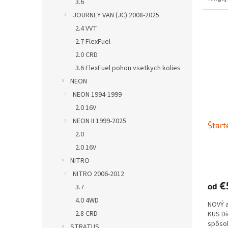
3.6
JOURNEY VAN (JC) 2008-2025
2.4 VVT
2.7 FlexFuel
2.0 CRD
3.6 FlexFuel pohon vsetkych kolies
NEON
NEON 1994-1999
2.0 16V
NEON II 1999-2025
Štar
2.0
2.0 16V
NITRO
NITRO 2006-2012
€
od
3.7
4.0 4WD
NOVÝ 
2.8 CRD
KUS D
spôs
STRATUS