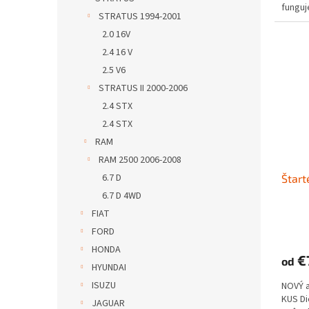
funguje
STRATUS 1994-2001
2.0 16V
2.4 16 V
2.5 V6
STRATUS II 2000-2006
2.4 STX
2.4 STX
RAM
RAM 2500 2006-2008
6.7 D
Štart
6.7 D 4WD
FIAT
FORD
HONDA
€7
od
HYUNDAI
ISUZU
NOVÝ 
KUS D
JAGUAR