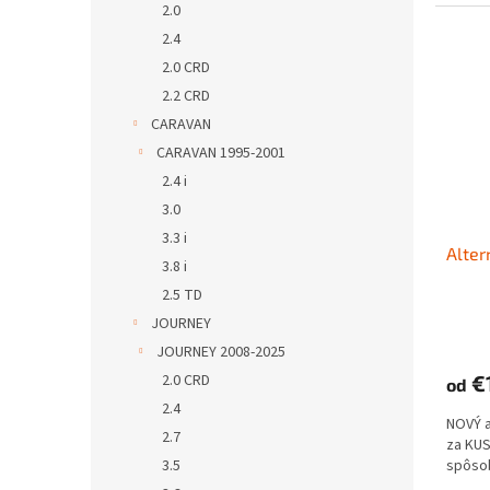
2.0
2.4
2.0 CRD
2.2 CRD
CARAVAN
CARAVAN 1995-2001
2.4 i
3.0
3.3 i
Alte
3.8 i
2.5 TD
JOURNEY
JOURNEY 2008-2025
2.0 CRD
€
od
2.4
NOVÝ 
2.7
za KUS
3.5
spôso