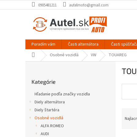
Prejsť
0905481211
autelmoto@gmail.com
na
obsah
Poradím vám
Časti alternátora
Časti spúšťač
Domov
Osobné vozidlá
VW
TOUAREG
B
TOU
o
Preskočiť
č
Kategórie
kategórie
n
ý
Hľadanie podľa značky vozidla
p
Diely alternátora
a
Diely štartéra
R
n
a
e
Osobné vozidlá
Najlac
d
l
ALFA ROMEO
e
AUDI