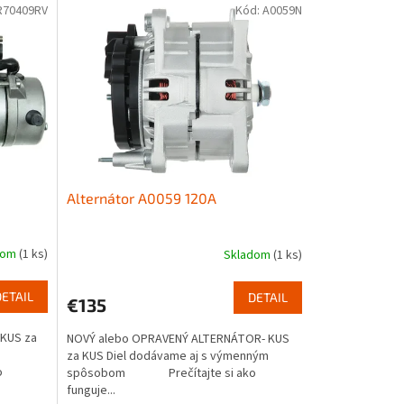
R70409RV
Kód:
A0059N
Alternátor A0059 120A
dom
(1 ks)
Skladom
(1 ks)
DETAIL
DETAIL
€135
KUS za
NOVÝ alebo OPRAVENÝ ALTERNÁTOR- KUS
za KUS Diel dodávame aj s výmenným
o
spôsobom Prečítajte si ako
funguje...