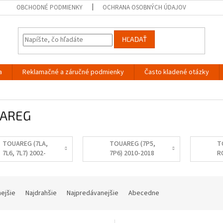
OBCHODNÉ PODMIENKY
OCHRANA OSOBNÝCH ÚDAJOV
HĽADAŤ
a
Reklamačné a záručné podmienky
Často kladené otázky
AREG
TOUAREG (7LA,
TOUAREG (7P5,
T
7L6, 7L7) 2002-
7P6) 2010-2018
R
2013
nejšie
Najdrahšie
Najpredávanejšie
Abecedne