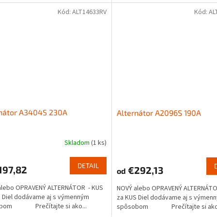
Kód:
ALT14633RV
Kód:
AL
rnátor A3404S 230A
Alternátor A2096S 190A
Skladom
(1 ks)
DETAIL
197,82
€292,13
od
alebo OPRAVENÝ ALTERNÁTOR - KUS
NOVÝ alebo OPRAVENÝ ALTERNÁTO
 Diel dodávame aj s výmenným
za KUS Diel dodávame aj s výmen
bom Prečítajte si ako...
spôsobom Prečítajte si ako.