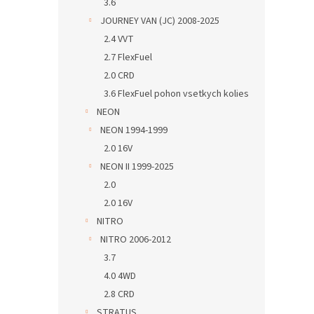
3.6
JOURNEY VAN (JC) 2008-2025
2.4 VVT
2.7 FlexFuel
2.0 CRD
3.6 FlexFuel pohon vsetkych kolies
NEON
NEON 1994-1999
2.0 16V
NEON II 1999-2025
2.0
2.0 16V
NITRO
NITRO 2006-2012
3.7
4.0 4WD
2.8 CRD
STRATUS