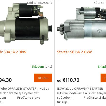
Kód:
STR50626RV
Kód:
ST
ér S0454 2.3kW
Štartér S6156 2.0kW
Skladom
(1 ks)
Skla
DETAIL
94,30
€110,70
od
alebo OPRAVENÝ ŠTARTÉR - KUS za
NOVÝ alebo OPRAVENÝ ŠTARTÉR - 
iel dodávame aj s výmenným
KUS Diel dodávame aj s výmenným
obom Prečítajte si ako
spôsobom Prečítajte si ak
...
funguje...