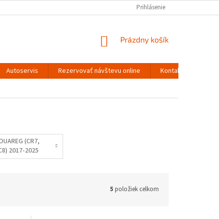
Prihlásenie
NÁKUPNÝ
Prázdny košík
KOŠÍK
Autoservis
Rezervovať návštevu online
Kontakty
OUAREG (CR7,
C8) 2017-2025
5
položiek celkom