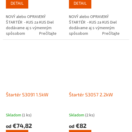
DETAIL
DETAIL
NOVÝ alebo OPRAVENÝ
NOVÝ alebo OPRAVENÝ
ŠTARTÉR - KUS za KUS Diel
ŠTARTÉR - KUS za KUS Diel
dodávame aj s výmenným
dodávame aj s výmenným
spôsobom Prečítajte
spôsobom Prečítajte
si ako funguje...
si ako funguje...
Štartér S3091 1.5kW
Štartér S3057 2.2kW
Skladom
(1 ks)
Skladom
(2 ks)
€74,82
€82
od
od