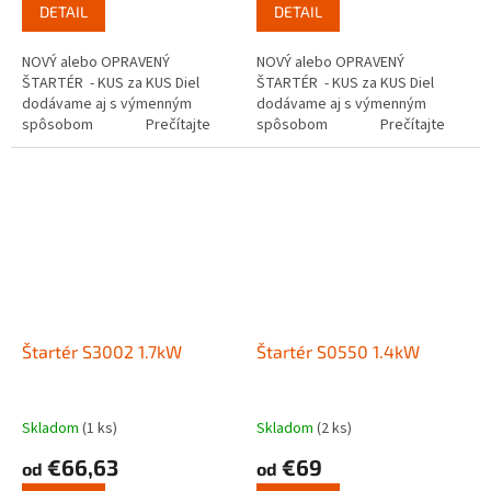
DETAIL
DETAIL
NOVÝ alebo OPRAVENÝ
NOVÝ alebo OPRAVENÝ
ŠTARTÉR - KUS za KUS Diel
ŠTARTÉR - KUS za KUS Diel
dodávame aj s výmenným
dodávame aj s výmenným
spôsobom Prečítajte
spôsobom Prečítajte
si ako funguje...
si ako funguje...
Štartér S3002 1.7kW
Štartér S0550 1.4kW
Skladom
(1 ks)
Skladom
(2 ks)
€66,63
€69
od
od