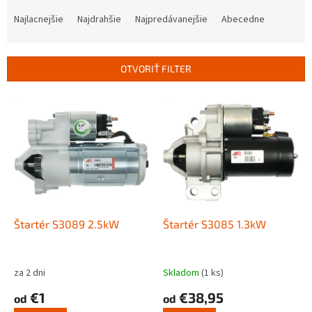
R
a
Najlacnejšie
Najdrahšie
Najpredávanejšie
Abecedne
d
e
n
OTVORIŤ FILTER
i
e
V
p
ý
r
p
o
i
d
s
u
p
k
r
t
o
o
d
Štartér S3089 2.5kW
Štartér S3085 1.3kW
v
u
k
t
za 2 dni
Skladom
(1 ks)
o
€1
€38,95
od
od
v