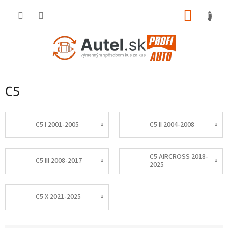
Prejsť
NÁKUP
na
obsah
KOŠÍK
C5
C5 I 2001-2005
C5 II 2004-2008
C5 AIRCROSS 2018-
C5 III 2008-2017
2025
C5 X 2021-2025