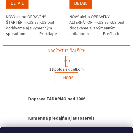
DETAIL
DETAIL
NOVÝ alebo OPRAVENÝ
NOVÝ alebo OPRAVENÝ
ŠTARTÉR - KUS za KUS Diel
ALTERNÁTOR - KUS za KUS Diel
dodávame aj s výmenným
dodávame aj s výmenným
spôsobom Prečítajte
spôsobom Prečítajte
si ako funguje...
si ako...
NAČÍTAŤ 12 ĎALŠÍCH
S
1
3
t
O
r
28
položiek celkom
v
á
l
HORE
n
á
k
d
o
v
a
Doprava ZADARMO nad 100€
a
c
n
i
i
e
e
p
Kamenná predajňa aj autoservis
r
v