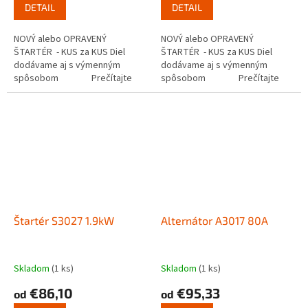
DETAIL
DETAIL
NOVÝ alebo OPRAVENÝ
NOVÝ alebo OPRAVENÝ
ŠTARTÉR - KUS za KUS Diel
ŠTARTÉR - KUS za KUS Diel
dodávame aj s výmenným
dodávame aj s výmenným
spôsobom Prečítajte
spôsobom Prečítajte
si ako funguje...
si ako funguje...
Štartér S3027 1.9kW
Alternátor A3017 80A
Skladom
(1 ks)
Skladom
(1 ks)
€86,10
€95,33
od
od