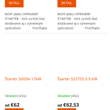
DETAIL
DETAIL
NOVÝ alebo OPRAVENÝ
NOVÝ alebo OPRAVENÝ
ŠTARTÉR - KUS za KUS Diel
ŠTARTÉR - KUS za KUS Diel
dodávame aj s výmenným
dodávame aj s výmenným
spôsobom Prečítajte
spôsobom Prečítajte
si ako funguje...
si ako funguje...
Štartér S0084 1.7kW
Štartér S5275S 0.9 kW
Skladom
(2 ks)
Skladom
(4 ks)
€62
€62,53
od
od