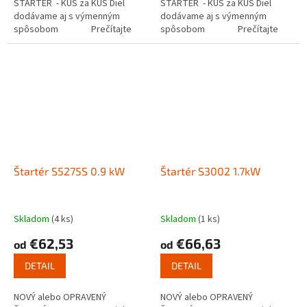
ŠTARTÉR - KUS za KUS Diel
ŠTARTÉR - KUS za KUS Diel
dodávame aj s výmenným
dodávame aj s výmenným
spôsobom Prečítajte
spôsobom Prečítajte
si ako funguje...
si ako funguje...
Štartér S5275S 0.9 kW
Štartér S3002 1.7kW
Skladom
(4 ks)
Skladom
(1 ks)
€62,53
€66,63
od
od
DETAIL
DETAIL
NOVÝ alebo OPRAVENÝ
NOVÝ alebo OPRAVENÝ