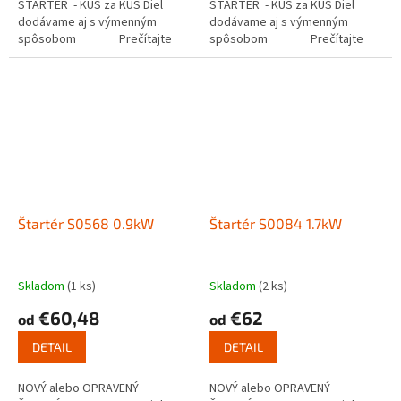
ŠTARTÉR - KUS za KUS Diel
ŠTARTÉR - KUS za KUS Diel
dodávame aj s výmenným
dodávame aj s výmenným
spôsobom Prečítajte
spôsobom Prečítajte
si ako funguje...
si ako funguje...
Štartér S0568 0.9kW
Štartér S0084 1.7kW
Skladom
(1 ks)
Skladom
(2 ks)
€60,48
€62
od
od
DETAIL
DETAIL
NOVÝ alebo OPRAVENÝ
NOVÝ alebo OPRAVENÝ