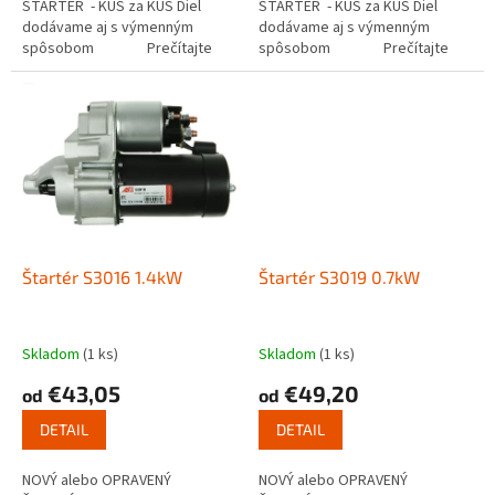
ŠTARTÉR - KUS za KUS Diel
ŠTARTÉR - KUS za KUS Diel
dodávame aj s výmenným
dodávame aj s výmenným
spôsobom Prečítajte
spôsobom Prečítajte
si ako funguje...
si ako funguje...
Štartér S3016 1.4kW
Štartér S3019 0.7kW
Skladom
(1 ks)
Skladom
(1 ks)
€43,05
€49,20
od
od
DETAIL
DETAIL
NOVÝ alebo OPRAVENÝ
NOVÝ alebo OPRAVENÝ