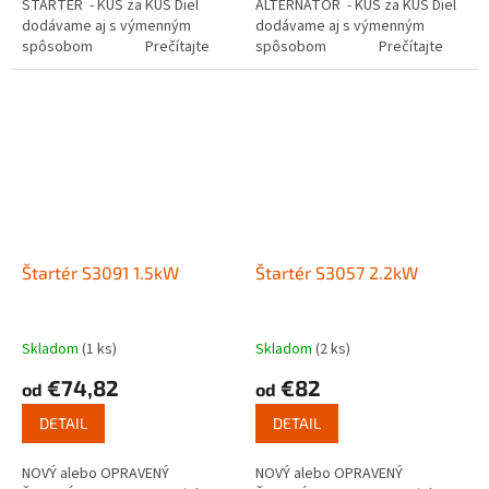
ŠTARTÉR - KUS za KUS Diel
ALTERNÁTOR - KUS za KUS Diel
dodávame aj s výmenným
dodávame aj s výmenným
spôsobom Prečítajte
spôsobom Prečítajte
si ako funguje...
si ako...
Štartér S3091 1.5kW
Štartér S3057 2.2kW
Skladom
(1 ks)
Skladom
(2 ks)
€74,82
€82
od
od
DETAIL
DETAIL
NOVÝ alebo OPRAVENÝ
NOVÝ alebo OPRAVENÝ