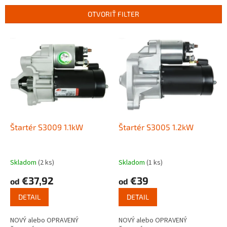
n
OTVORIŤ FILTER
i
e
V
p
ý
r
p
o
i
d
s
u
p
k
r
t
o
o
d
Štartér S3009 1.1kW
Štartér S3005 1.2kW
v
u
k
t
Skladom
(2 ks)
Skladom
(1 ks)
o
€37,92
€39
od
od
v
DETAIL
DETAIL
NOVÝ alebo OPRAVENÝ
NOVÝ alebo OPRAVENÝ