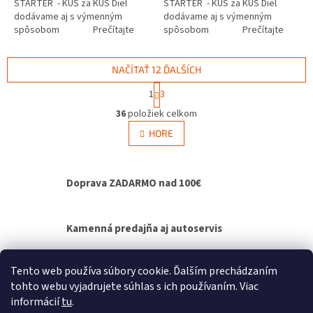
ŠTARTÉR - KUS za KUS Diel
ŠTARTÉR - KUS za KUS Diel
dodávame aj s výmenným
dodávame aj s výmenným
spôsobom Prečítajte
spôsobom Prečítajte
si ako funguje...
si ako funguje...
NAČÍTAŤ 12 ĎALŠÍCH
S
1
3
t
O
r
36
položiek celkom
v
á
l
HORE
n
á
k
d
o
v
a
Doprava ZADARMO nad 100€
a
c
n
i
i
e
e
p
Kamenná predajňa aj autoservis
r
v
k
Výmenný spôsob agregátov - bez čakania na
Tento web používa súbory cookie. Ďalším prechádzaním
y
opravu
tohto webu vyjadrujete súhlas s ich používaním. Viac
v
informácií
tu
.
ý
Z