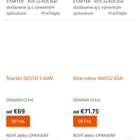
ŠTARTÉR - KUS za KUS Diel
ŠTARTÉR - KUS za KUS Diel
dodávame aj s výmenným
dodávame aj s výmenným
spôsobom Prečítajte
spôsobom Prečítajte
si ako funguje...
si ako funguje...
Štartér S0550 1.4kW
Alternátor A4052 65A
Skladom
(2 ks)
Skladom
(2 ks)
€69
€71,75
od
od
DETAIL
DETAIL
NOVÝ alebo OPRAVENÝ
NOVÝ alebo OPRAVENÝ