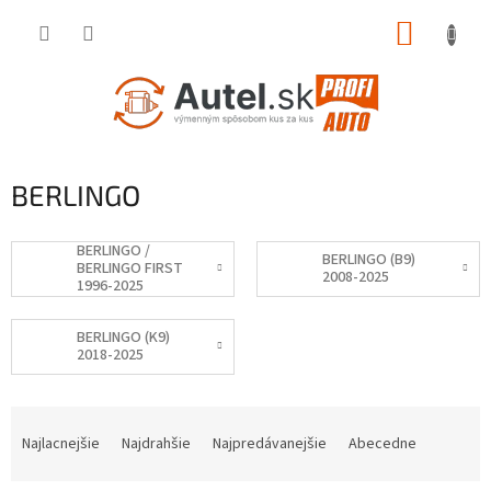
Prejsť
NÁKUP
na
obsah
KOŠÍK
BERLINGO
BERLINGO /
BERLINGO (B9)
BERLINGO FIRST
2008-2025
1996-2025
BERLINGO (K9)
2018-2025
R
a
Najlacnejšie
Najdrahšie
Najpredávanejšie
Abecedne
d
e