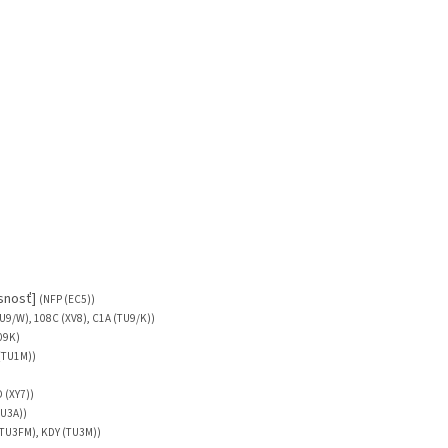
asnosť]
(NFP (EC5))
U9/W), 108C (XV8), C1A (TU9/K))
09K)
(TU1M))
 (XY7))
TU3A))
(TU3FM), KDY (TU3M))