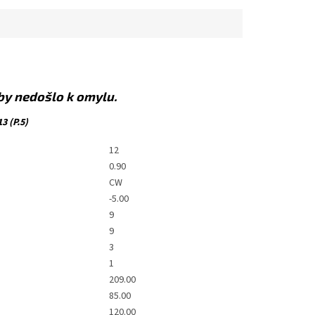
aby nedošlo k omylu.
3 (P.5)
12
0.90
CW
-5.00
9
9
3
1
209.00
85.00
120.00