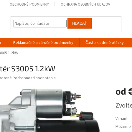
OBCHODNÉ PODMIENKY
OCHRANA OSOBNÝCH ÚDAJOV
HĽADAŤ
a
Reklamačné a záručné podmienky
Často kladené otázky
3005 1.2kW
rtér S3005 1.2kW
né
notené
Podrobnosti hodnotenia
nie
od
u
Jednotk
Zvoľte
cena:
iek.
Variant
Môžeme d