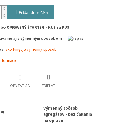
Pridať do košíka
ebo OPRAVENÝ ŠTARTÉR - KUS za KUS
dávame aj s výmenným spôsobom
 si
ako funguje výmenný spôsob
informácie
OPÝTAŤ SA
ZDIEĽAŤ
Výmenný spôsob
aj
agregátov - bez čakania
na opravu