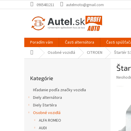
Prejsť
0905481211
autelmoto@gmail.com
na
obsah
Poradím vám
Časti alternátora
Časti spúšťač
Domov
Osobné vozidlá
CITROEN
Štartér S
B
Šta
o
Preskočiť
č
Priemer
Neohod
Kategórie
kategórie
n
hodnote
ý
produkt
Hľadanie podľa značky vozidla
p
je
Diely alternátora
0,0
a
z
Diely štartéra
n
5
e
Osobné vozidlá
hviezdič
l
ALFA ROMEO
AUDI