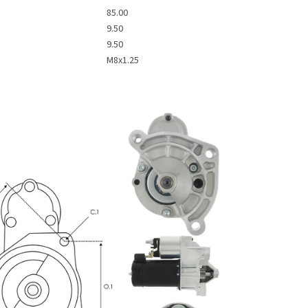
85.00
9.50
9.50
M8x1.25