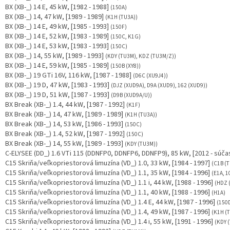
BX (XB-_) 14 E, 45 kW, [1982 - 1988]
(150A)
BX (XB-_) 14, 47 kW, [1989 - 1989]
(K1H (TU3A))
BX (XB-_) 14 E, 49 kW, [1985 - 1993]
(150F)
BX (XB-_) 14 E, 52 kW, [1983 - 1989]
(150C, K1G)
BX (XB-_) 14 E, 53 kW, [1983 - 1993]
(150C)
BX (XB-_) 14, 55 kW, [1989 - 1993]
(KDY (TU3M), KDZ (TU3M/Z))
BX (XB-_) 14 E, 59 kW, [1985 - 1989]
(150B (XY8))
BX (XB-_) 19 GTi 16V, 116 kW, [1987 - 1988]
(D6C (XU9J4))
BX (XB-_) 19 D, 47 kW, [1983 - 1993]
(DJZ (XUD9A), D9A (XUD9), 162 (XUD9))
BX (XB-_) 19 D, 51 kW, [1987 - 1993]
(D9B (XUD9A/U))
BX Break (XB-_) 1.4, 44 kW, [1987 - 1992]
(K1F)
BX Break (XB-_) 14, 47 kW, [1989 - 1989]
(K1H (TU3A))
BX Break (XB-_) 14, 53 kW, [1986 - 1993]
(150C)
BX Break (XB-_) 1.4, 52 kW, [1987 - 1992]
(150C)
BX Break (XB-_) 14, 55 kW, [1989 - 1993]
(KDY (TU3M))
C-ELYSEE (DD_) 1.6 VTi 115 (DDNFP0, DDNFP6, DDNFP9), 85 kW, [2012 - súč
C15 Skriňa/veľkopriestorová limuzína (VD_) 1.0, 33 kW, [1984 - 1997]
(C1B (T
C15 Skriňa/veľkopriestorová limuzína (VD_) 1.1, 35 kW, [1984 - 1996]
(E1A, 1
C15 Skriňa/veľkopriestorová limuzína (VD_) 1.1 i, 44 kW, [1988 - 1996]
(HDZ 
C15 Skriňa/veľkopriestorová limuzína (VD_) 1.1, 40 kW, [1988 - 1996]
(H1A)
C15 Skriňa/veľkopriestorová limuzína (VD_) 1.4 E, 44 kW, [1987 - 1996]
(150D
C15 Skriňa/veľkopriestorová limuzína (VD_) 1.4, 49 kW, [1987 - 1996]
(K1H (
C15 Skriňa/veľkopriestorová limuzína (VD_) 1.4 i, 55 kW, [1991 - 1996]
(KDY 