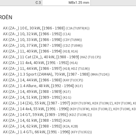
TROËN
AX (ZA-_) 10 E, 30 kW, [1986 - 1988]
(C3A (TU9TR/K))
AX (ZA-_) 10, 32 kW, [1986 - 1992]
(C1A)
AX (ZA-_) 10, 33 kW, [1986 - 1998]
(CDY (TU9M))
AX (ZA-_) 10, 37 kW, [1987 - 1998]
(CDZ (TU9M))
AX (ZA-_) 11, 40 kW, [1986 - 1994]
(H1B, H1A)
AX (ZA-_) 11 Cat (ZA_), 40 kW, [1988 - 1989]
(HAZ (TU1CP))
AX (ZA-_) 11 4x4, 40 kW, [1991 - 1992]
(H1A)
AX (ZA-_) 11, 44 kW, [1986 - 1997]
(H1B, HDZ (TU1M))
AX (ZA-_) 1.3 Sport (ZAM4A), 70 kW, [1987 - 1988]
(M4A (TU24))
AX (ZA-_) 14, 44 kW, [1986 - 1988]
(KAY (TU3CP))
AX (ZA-_) 1.4 Allure, 48 kW, [1992 - 1994]
(K1F)
AX (ZA-_) 14, 49 kW, [1988 - 1989]
(K1F)
AX (ZA-_) 14, 51 kW, [1989 - 1991]
(K1G)
AX (ZA-_) 14 (ZA), 55 kW, [1987 - 1997]
(KDY (TU3FM), KDX (TU3M/Z), KDY (TU3M), 
AX (ZA-_) 14 4x4, 55 kW, [1991 - 1996]
(KDY (TU3FM), KDX (TU3M/Z), KDY (TU3M), K
AX (ZA-_) 14 GT, 59 kW, [1989 - 1991]
(KDZ (TU3M/Z))
AX (ZA-_) 14, 61 kW, [1988 - 1992]
(K2A)
AX (ZA-_) 14, 62 kW, [1988 - 1992]
(K2A, K2B)
AX (ZA-_) 1.4 GTi, 66 kW, [1991 - 1996]
(KFY (TU3FJ2))