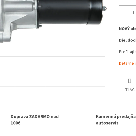
NOVÝ al
Diel do
Prečítajte
Detailné 
TLAČ
Doprava ZADARMO nad
Kamenná predajňa 
100€
autoservis