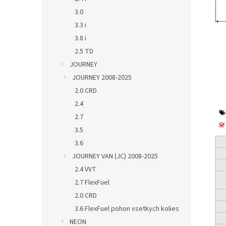
3.0
3.3 i
3.8 i
2.5 TD
JOURNEY
JOURNEY 2008-2025
2.0 CRD
2.4
2.7
3.5
3.6
JOURNEY VAN (JC) 2008-2025
2.4 VVT
2.7 FlexFuel
2.0 CRD
3.6 FlexFuel pohon vsetkych kolies
NEON