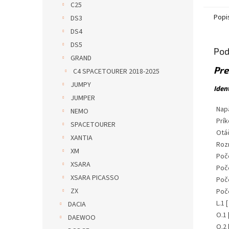
C25
Popi
DS3
DS4
DS5
Pod
GRAND
Pre
C4 SPACETOURER 2018-2025
JUMPY
Iden
JUMPER
Napä
NEMO
Prík
SPACETOURER
Otá
XANTIA
Roz
XM
Poče
XSARA
Poče
XSARA PICASSO
Poče
ZX
Poče
L.1 
DACIA
O.1 
DAEWOO
O.2 