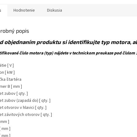
s
Hodnotenie
Diskusia
robný popis
d objednaním produktu si identifikujte typ motora, 
tifikované číslo motora (typ) nájdete v technickom preukaze pod číslom 1
tie [ V ]
on [ kW ]
čka štartéra
mer B [ mm ]
t zubov [ qty. ]
t zubov (zapadá do) [ qty. ]
t otvorov v hlavici [ qty. ]
t závitových otvorov [ qty. ]
[ mm ]
[ mm ]
[ mm ]