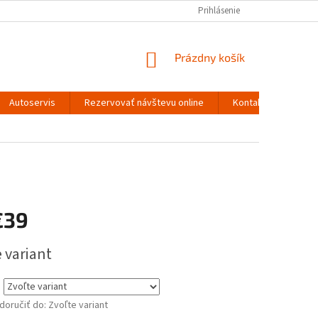
Prihlásenie
NÁKUPNÝ
Prázdny košík
KOŠÍK
Autoservis
Rezervovať návštevu online
Kontakty
€39
ová
 variant
oručiť do:
Zvoľte variant