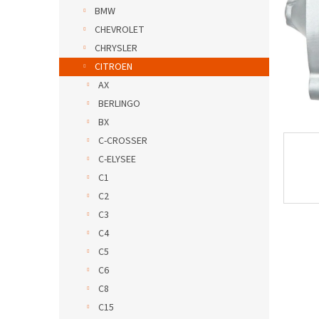
BMW
CHEVROLET
CHRYSLER
CITROEN
AX
BERLINGO
BX
C-CROSSER
C-ELYSEE
C1
C2
C3
C4
C5
C6
C8
C15