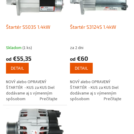
s
u
p
k
r
t
o
o
d
Štartér S5035 1.4kW
Štartér S3124S 1.4kW
v
u
k
t
Skladom
(1 ks)
za 2 dni
o
€55,35
€60
od
od
v
DETAIL
DETAIL
NOVÝ alebo OPRAVENÝ
NOVÝ alebo OPRAVENÝ
ŠTARTÉR - KUS za KUS Diel
ŠTARTÉR - KUS za KUS Diel
dodávame aj s výmenným
dodávame aj s výmenným
spôsobom Prečítajte
spôsobom Prečítajte
si ako funguje...
si ako funguje...