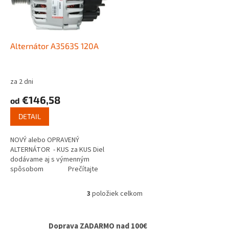
Alternátor A3563S 120A
za 2 dni
€146,58
od
DETAIL
NOVÝ alebo OPRAVENÝ
ALTERNÁTOR - KUS za KUS Diel
dodávame aj s výmenným
spôsobom Prečítajte
si ako...
3
položiek celkom
O
v
l
Doprava ZADARMO nad 100€
á