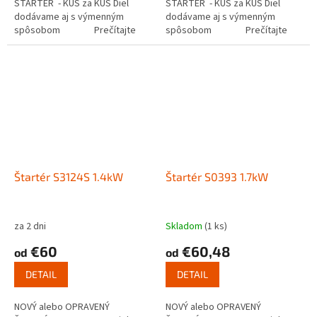
ŠTARTÉR - KUS za KUS Diel
ŠTARTÉR - KUS za KUS Diel
dodávame aj s výmenným
dodávame aj s výmenným
spôsobom Prečítajte
spôsobom Prečítajte
si ako funguje...
si ako funguje...
Štartér S3124S 1.4kW
Štartér S0393 1.7kW
za 2 dni
Skladom
(1 ks)
€60
€60,48
od
od
DETAIL
DETAIL
NOVÝ alebo OPRAVENÝ
NOVÝ alebo OPRAVENÝ