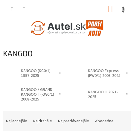
Prejsť
NÁKUP
na
obsah
KOŠÍK
KANGOO
KANGOO (KC0/1)
KANGOO Express
1997-2025
(FW0/1) 2008-2025
KANGOO / GRAND
KANGOO III 2021-
KANGOO II (KW0/1)
2025
2008-2025
R
a
Najlacnejšie
Najdrahšie
Najpredávanejšie
Abecedne
d
e