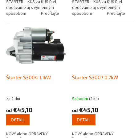
ŠTARTÉR - KUS za KUS Diel
ŠTARTÉR - KUS za KUS Diel
dodávame aj s výmenným
dodávame aj s výmenným
spôsobom Prečítajte
spôsobom Prečítajte
si ako funguje...
si ako funguje...
Štartér S3004 1.1kW
Štartér S3007 0.7kW
za 2 dni
Skladom
(2 ks)
€45,10
€45,10
od
od
DETAIL
DETAIL
NOVÝ alebo OPRAVENÝ
NOVÝ alebo OPRAVENÝ