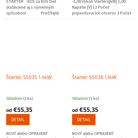
ŠTARTÉR - KUS za KUS Diel
-1,00 Výkon štartéra[kW] 1,00
dodávame aj s výmenným
Napätie [V] 12 Počet
spôsobom Prečítajte
pripevňovacích otvorov 3 Počet
si ako funguje...
závitových otvorov 3 Smer...
Štartér S5035 1.4kW
Štartér S5038 1.1kW
Skladom
(1 ks)
Skladom
(1 ks)
€55,35
€55,35
od
od
DETAIL
DETAIL
NOVÝ alebo OPRAVENÝ
NOVÝ alebo OPRAVENÝ