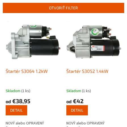
n
OTVORIŤ FILTER
i
e
V
p
ý
r
p
o
i
d
s
u
p
k
r
t
o
o
d
Štartér S3064 1.2kW
Štartér S3052 1.4kW
v
u
k
t
Skladom
(1 ks)
Skladom
(1 ks)
o
€38,95
€42
od
od
v
DETAIL
DETAIL
NOVÝ alebo OPRAVENÝ
NOVÝ alebo OPRAVENÝ