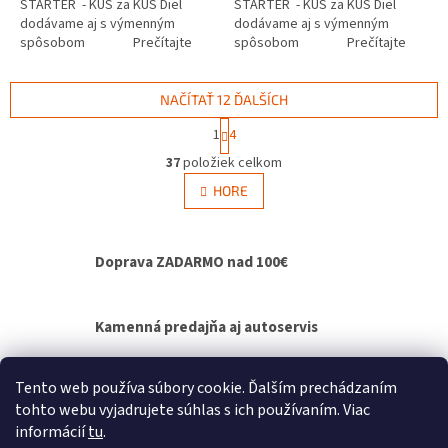
ŠTARTÉR - KUS za KUS Diel
ŠTARTÉR - KUS za KUS Diel
dodávame aj s výmenným
dodávame aj s výmenným
spôsobom Prečítajte
spôsobom Prečítajte
si ako funguje...
si ako funguje...
NAČÍTAŤ 12 ĎALŠÍCH
S
1
4
t
O
r
37
položiek celkom
v
á
l
HORE
n
á
k
d
o
v
a
Doprava ZADARMO nad 100€
a
c
n
i
i
e
e
p
Kamenná predajňa aj autoservis
r
v
k
Výmenný spôsob agregátov - bez čakania na
Tento web používa súbory cookie. Ďalším prechádzaním
y
opravu
tohto webu vyjadrujete súhlas s ich používaním. Viac
v
informácií
tu
.
ý
Z