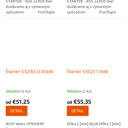
ŠTARTÉR - KUS za KUS Diel
ŠTARTÉR - KUS za KUS Diel
dodávame aj s výmenným
dodávame aj s výmenným
spôsobom Prečítajte
spôsobom Prečítajte
si ako funguje...
si ako funguje...
Štartér S3216S 0.85kW
Štartér S3021 1.0kW
Skladom
(1 ks)
Skladom
(1 ks)
€51,25
€55,35
od
od
DETAIL
DETAIL
NOVÝ alebo OPRAVENÝ
Dĺžka 1 [mm] 66,00 Dĺžka 2 [mm]