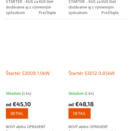
ŠTARTÉR - KUS za KUS Diel
ŠTARTÉR - KUS za KUS Diel
dodávame aj s výmenným
dodávame aj s výmenným
spôsobom Prečítajte
spôsobom Prečítajte
si ako funguje...
si ako funguje...
Štartér S3008 1.0kW
Štartér S3012 0.85kW
Skladom
(1 ks)
Skladom
(1 ks)
€45,10
€48,18
od
od
DETAIL
DETAIL
NOVÝ alebo OPRAVENÝ
NOVÝ alebo OPRAVENÝ