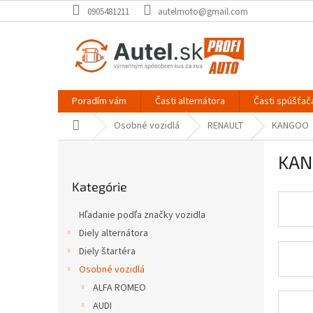
Prejsť
0905481211
autelmoto@gmail.com
na
obsah
Poradím vám
Časti alternátora
Časti spúšťač
Domov
Osobné vozidlá
RENAULT
KANGOO
B
KAN
o
Preskočiť
č
Kategórie
kategórie
n
ý
Hľadanie podľa značky vozidla
p
Diely alternátora
a
Diely štartéra
n
e
Osobné vozidlá
l
ALFA ROMEO
AUDI