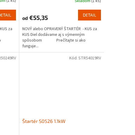
dom
(1 ks)
Skladom
(1 ks)
DETAIL
DETAIL
€55,35
od
KUS za
NOVÝ alebo OPRAVENÝ ŠTARTÉR - KUS za
KUS Diel dodávame aj s výmenným
o
spôsobom Prečítajte si ako
funguje...
R50249RV
Kód:
STR54019RV
Štartér S0526 1.1kW