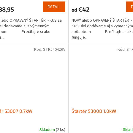
DETAIL
38,95
€42
od
alebo OPRAVENÝ ŠTARTÉR - KUS za
NOVÝ alebo OPRAVENÝ ŠTARTÉR - 
iel dodávame aj s výmenným
KUS Diel dodávame aj s výmenným
obom Prečítajte si ako
spôsobom Prečítajte si ak
...
funguje...
Kód:
STR54042RV
Kód:
ST
ér S3007 0.7kW
Štartér S3008 1.0kW
Skladom
(2 ks)
Skla