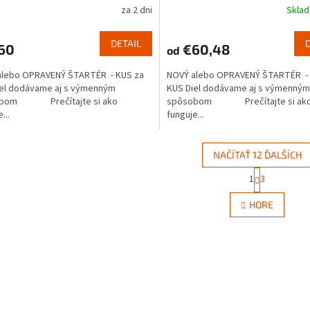
za 2 dni
Skla
DETAIL
60
€60,48
od
alebo OPRAVENÝ ŠTARTÉR - KUS za
NOVÝ alebo OPRAVENÝ ŠTARTÉR - 
iel dodávame aj s výmenným
KUS Diel dodávame aj s výmenným
obom Prečítajte si ako
spôsobom Prečítajte si ak
...
funguje...
NAČÍTAŤ 12 ĎALŠÍCH
S
1
3
O
t
r
v
HORE
á
l
n
á
k
d
o
a
v
c
a
i
n
e
i
e
p