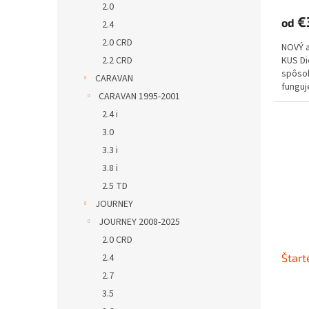
2.0
€
od
2.4
2.0 CRD
NOVÝ 
2.2 CRD
KUS D
spôs
CARAVAN
funguje
CARAVAN 1995-2001
2.4 i
3.0
3.3 i
3.8 i
2.5 TD
JOURNEY
JOURNEY 2008-2025
2.0 CRD
2.4
Štart
2.7
3.5