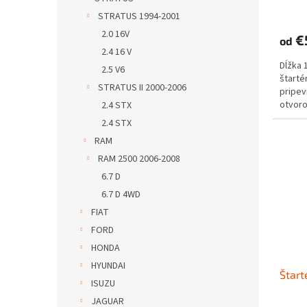
STRATUS 1994-2001
2.0 16V
€
od
2.4 16 V
Dĺžka 
2.5 V6
štarté
STRATUS II 2000-2006
pripev
otvoro
2.4 STX
2.4 STX
RAM
RAM 2500 2006-2008
6.7 D
6.7 D 4WD
FIAT
FORD
HONDA
HYUNDAI
Štart
ISUZU
JAGUAR