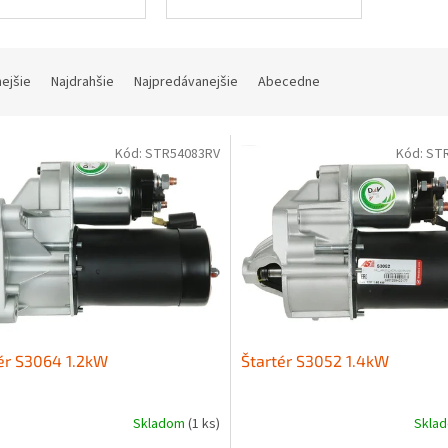
nejšie
Najdrahšie
Najpredávanejšie
Abecedne
Kód:
STR54083RV
Kód:
ST
ér S3064 1.2kW
Štartér S3052 1.4kW
Skladom
(1 ks)
Skla