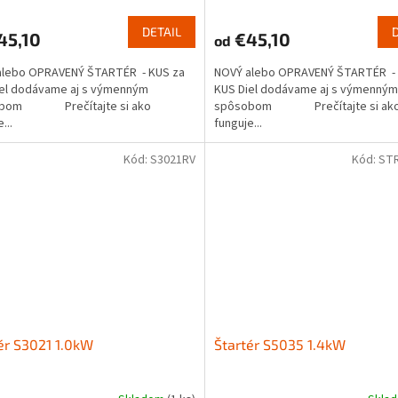
DETAIL
45,10
€45,10
od
alebo OPRAVENÝ ŠTARTÉR - KUS za
NOVÝ alebo OPRAVENÝ ŠTARTÉR - 
iel dodávame aj s výmenným
KUS Diel dodávame aj s výmenným
obom Prečítajte si ako
spôsobom Prečítajte si ak
...
funguje...
Kód:
S3021RV
Kód:
ST
ér S3021 1.0kW
Štartér S5035 1.4kW