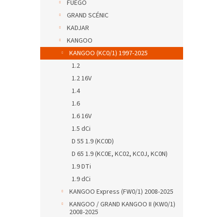
FUEGO
GRAND SCÉNIC
KADJAR
KANGOO
KANGOO (KC0/1) 1997-2025
1.2
1.2 16V
1.4
1.6
1.6 16V
1.5 dCi
D 55 1.9 (KC0D)
D 65 1.9 (KC0E, KC02, KC0J, KC0N)
1.9 DTi
1.9 dCi
KANGOO Express (FW0/1) 2008-2025
KANGOO / GRAND KANGOO II (KW0/1)
2008-2025