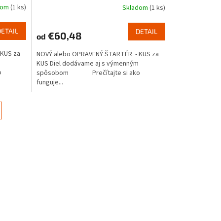
dom
(1 ks)
Skladom
(1 ks)
DETAIL
DETAIL
€60,48
od
KUS za
NOVÝ alebo OPRAVENÝ ŠTARTÉR - KUS za
KUS Diel dodávame aj s výmenným
o
spôsobom Prečítajte si ako
funguje...