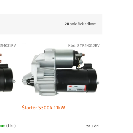
28
položiek celkom
R54031RV
Kód:
STR54012RV
Štartér S3004 1.1kW
dom
(1 ks)
za 2 dni