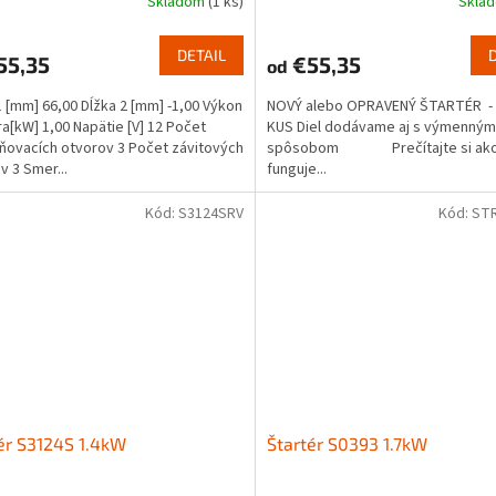
Skladom
(1 ks)
Skla
DETAIL
55,35
€55,35
od
1 [mm] 66,00 Dĺžka 2 [mm] -1,00 Výkon
NOVÝ alebo OPRAVENÝ ŠTARTÉR - 
ra[kW] 1,00 Napätie [V] 12 Počet
KUS Diel dodávame aj s výmenným
ňovacích otvorov 3 Počet závitových
spôsobom Prečítajte si ak
v 3 Smer...
funguje...
Kód:
S3124SRV
Kód:
ST
ér S3124S 1.4kW
Štartér S0393 1.7kW