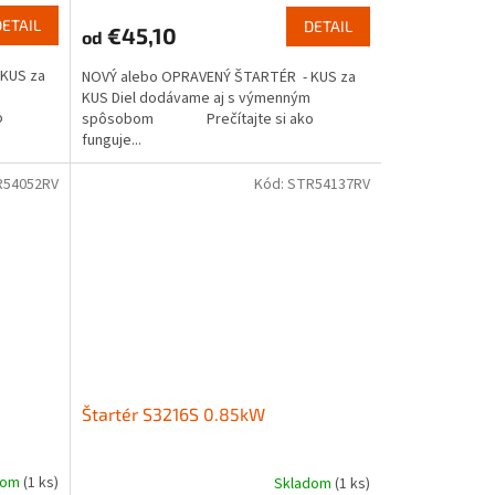
DETAIL
DETAIL
€45,10
od
KUS za
NOVÝ alebo OPRAVENÝ ŠTARTÉR - KUS za
KUS Diel dodávame aj s výmenným
o
spôsobom Prečítajte si ako
funguje...
R54052RV
Kód:
STR54137RV
Štartér S3216S 0.85kW
dom
(1 ks)
Skladom
(1 ks)