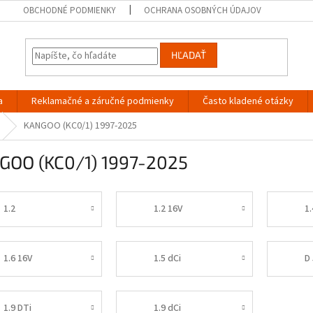
OBCHODNÉ PODMIENKY
OCHRANA OSOBNÝCH ÚDAJOV
HĽADAŤ
a
Reklamačné a záručné podmienky
Často kladené otázky
KANGOO (KC0/1) 1997-2025
GOO (KC0/1) 1997-2025
1.2
1.2 16V
1.
1.6 16V
1.5 dCi
D 
1.9 DTi
1.9 dCi