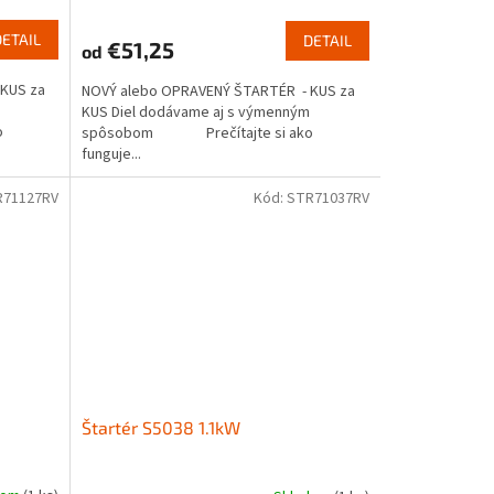
DETAIL
DETAIL
€51,25
od
KUS za
NOVÝ alebo OPRAVENÝ ŠTARTÉR - KUS za
KUS Diel dodávame aj s výmenným
o
spôsobom Prečítajte si ako
funguje...
R71127RV
Kód:
STR71037RV
Štartér S5038 1.1kW