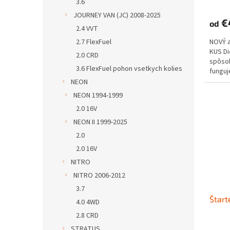
3.6
JOURNEY VAN (JC) 2008-2025
€
od
2.4 VVT
2.7 FlexFuel
NOVÝ 
KUS D
2.0 CRD
spôs
3.6 FlexFuel pohon vsetkych kolies
funguje
NEON
NEON 1994-1999
2.0 16V
NEON II 1999-2025
2.0
2.0 16V
NITRO
NITRO 2006-2012
3.7
Štart
4.0 4WD
2.8 CRD
STRATUS