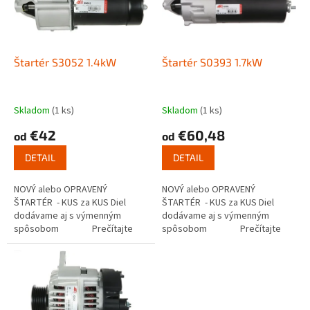
s
u
p
k
r
t
o
o
d
Štartér S3052 1.4kW
Štartér S0393 1.7kW
v
u
k
t
Skladom
(1 ks)
Skladom
(1 ks)
o
€42
€60,48
od
od
v
DETAIL
DETAIL
NOVÝ alebo OPRAVENÝ
NOVÝ alebo OPRAVENÝ
ŠTARTÉR - KUS za KUS Diel
ŠTARTÉR - KUS za KUS Diel
dodávame aj s výmenným
dodávame aj s výmenným
spôsobom Prečítajte
spôsobom Prečítajte
si ako funguje...
si ako funguje...