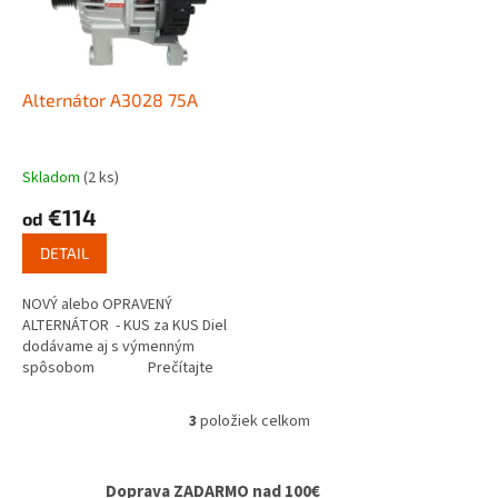
Alternátor A3028 75A
Skladom
(2 ks)
€114
od
DETAIL
NOVÝ alebo OPRAVENÝ
ALTERNÁTOR - KUS za KUS Diel
dodávame aj s výmenným
spôsobom Prečítajte
si ako...
3
položiek celkom
O
v
l
Doprava ZADARMO nad 100€
á