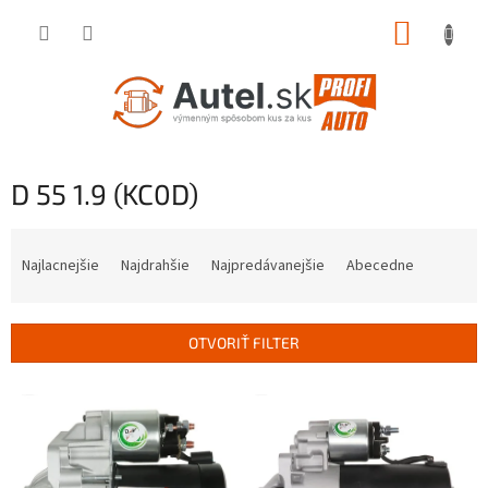
Prejsť
NÁKUP
na
obsah
KOŠÍK
D 55 1.9 (KC0D)
R
a
Najlacnejšie
Najdrahšie
Najpredávanejšie
Abecedne
d
e
n
OTVORIŤ FILTER
i
e
V
p
ý
r
p
o
i
d