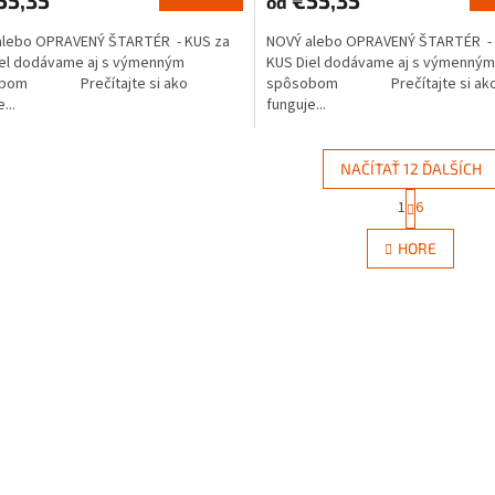
od
alebo OPRAVENÝ ŠTARTÉR - KUS za
NOVÝ alebo OPRAVENÝ ŠTARTÉR - 
iel dodávame aj s výmenným
KUS Diel dodávame aj s výmenným
obom Prečítajte si ako
spôsobom Prečítajte si ak
...
funguje...
NAČÍTAŤ 12 ĎALŠÍCH
S
1
6
O
t
r
v
HORE
á
l
n
á
k
d
o
a
v
c
a
i
n
e
i
e
p
r
v
k
y