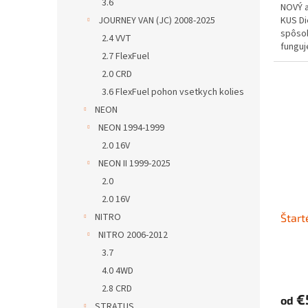
3.6
NOVÝ 
JOURNEY VAN (JC) 2008-2025
KUS D
spôs
2.4 VVT
funguje
2.7 FlexFuel
2.0 CRD
3.6 FlexFuel pohon vsetkych kolies
NEON
NEON 1994-1999
2.0 16V
NEON II 1999-2025
2.0
2.0 16V
NITRO
Štart
NITRO 2006-2012
3.7
4.0 4WD
2.8 CRD
€
od
STRATUS