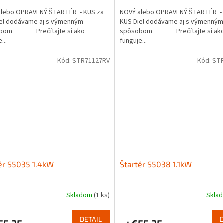
alebo OPRAVENÝ ŠTARTÉR - KUS za
NOVÝ alebo OPRAVENÝ ŠTARTÉR - 
iel dodávame aj s výmenným
KUS Diel dodávame aj s výmenným
obom Prečítajte si ako
spôsobom Prečítajte si ak
...
funguje...
Kód:
STR71127RV
Kód:
ST
ér S5035 1.4kW
Štartér S5038 1.1kW
Skladom
(1 ks)
Skla
DETAIL
55,35
€55,35