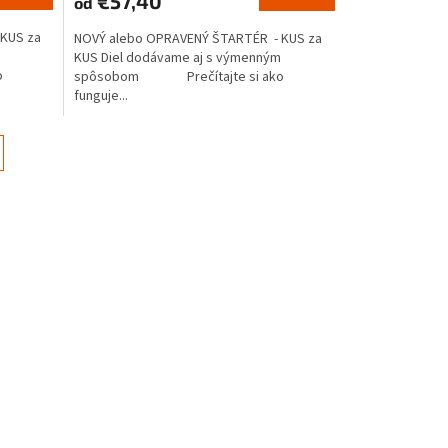
€57,40
od
KUS za
NOVÝ alebo OPRAVENÝ ŠTARTÉR - KUS za
KUS Diel dodávame aj s výmenným
o
spôsobom Prečítajte si ako
funguje...