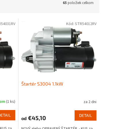
65
položiek celkom
R54031RV
Kód:
STR54012RV
Štartér S3004 1.1kW
dom
(1 ks)
za 2 dni
DETAIL
DETAIL
€45,10
od
KUS za
NOVÝ alebo OPRAVENÝ ŠTARTÉR - KUS za