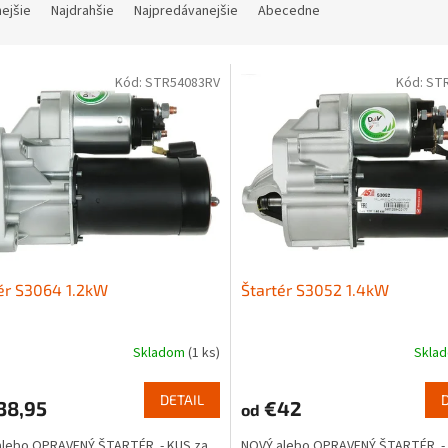
nejšie
Najdrahšie
Najpredávanejšie
Abecedne
Kód:
STR54083RV
Kód:
ST
ér S3064 1.2kW
Štartér S3052 1.4kW
Skladom
(1 ks)
Skla
DETAIL
38,95
€42
od
alebo OPRAVENÝ ŠTARTÉR - KUS za
NOVÝ alebo OPRAVENÝ ŠTARTÉR - 