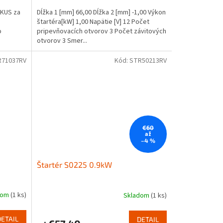
KUS za
Dĺžka 1 [mm] 66,00 Dĺžka 2 [mm] -1,00 Výkon
štartéra[kW] 1,00 Napätie [V] 12 Počet
o
pripevňovacích otvorov 3 Počet závitových
otvorov 3 Smer...
R71037RV
Kód:
STR50213RV
€60
až
–4 %
Štartér S0225 0.9kW
dom
(1 ks)
Skladom
(1 ks)
DETAIL
DETAIL