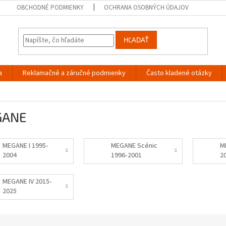
OBCHODNÉ PODMIENKY
OCHRANA OSOBNÝCH ÚDAJOV
HĽADAŤ
a
Reklamačné a záručné podmienky
Často kladené otázky
GANE
MEGANE I 1995-
MEGANE Scénic
M
2004
1996-2001
2
MEGANE IV 2015-
2025