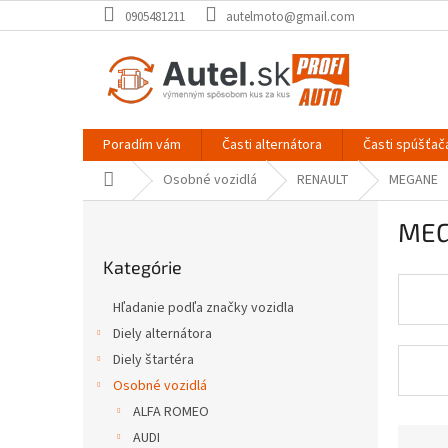
Prejsť
0905481211
autelmoto@gmail.com
na
obsah
Poradím vám
Časti alternátora
Časti spúšťač
Domov
Osobné vozidlá
RENAULT
MEGANE
B
ME
o
Preskočiť
č
Kategórie
kategórie
n
ý
Hľadanie podľa značky vozidla
p
Diely alternátora
a
Diely štartéra
n
e
Osobné vozidlá
l
ALFA ROMEO
R
AUDI