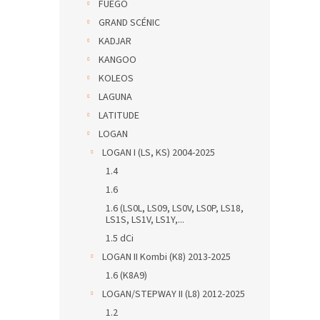
FUEGO
GRAND SCÉNIC
KADJAR
KANGOO
KOLEOS
LAGUNA
LATITUDE
LOGAN
LOGAN I (LS, KS) 2004-2025
1.4
1.6
1.6 (LS0L, LS09, LS0V, LS0P, LS18,
LS1S, LS1V, LS1Y,...
1.5 dCi
LOGAN II Kombi (K8) 2013-2025
1.6 (K8A9)
LOGAN/STEPWAY II (L8) 2012-2025
1.2