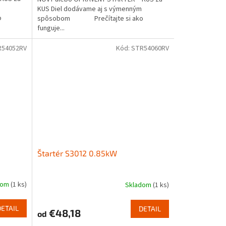
KUS Diel dodávame aj s výmenným
o
spôsobom Prečítajte si ako
funguje...
R54052RV
Kód:
STR54060RV
Štartér S3012 0.85kW
dom
(1 ks)
Skladom
(1 ks)
DETAIL
DETAIL
€48,18
od