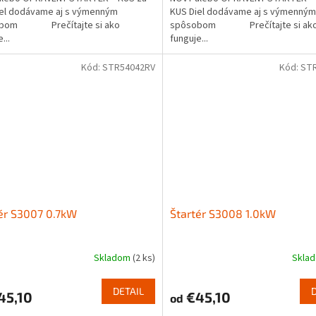
iel dodávame aj s výmenným
KUS Diel dodávame aj s výmenným
obom Prečítajte si ako
spôsobom Prečítajte si ak
...
funguje...
Kód:
STR54042RV
Kód:
ST
ér S3007 0.7kW
Štartér S3008 1.0kW
Skladom
(2 ks)
Skla
DETAIL
45,10
€45,10
od