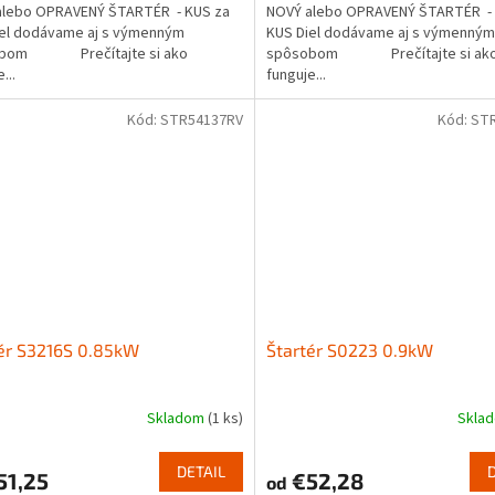
alebo OPRAVENÝ ŠTARTÉR - KUS za
NOVÝ alebo OPRAVENÝ ŠTARTÉR - 
iel dodávame aj s výmenným
KUS Diel dodávame aj s výmenným
obom Prečítajte si ako
spôsobom Prečítajte si ak
...
funguje...
Kód:
STR54137RV
Kód:
ST
ér S3216S 0.85kW
Štartér S0223 0.9kW
Skladom
(1 ks)
Skla
DETAIL
51,25
€52,28
od