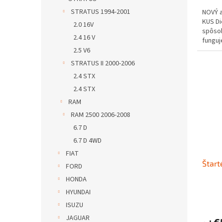
STRATUS 1994-2001
NOVÝ 
KUS D
2.0 16V
spôs
2.4 16 V
funguje
2.5 V6
STRATUS II 2000-2006
2.4 STX
2.4 STX
RAM
RAM 2500 2006-2008
6.7 D
6.7 D 4WD
FIAT
Štart
FORD
HONDA
HYUNDAI
ISUZU
JAGUAR
€