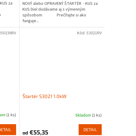
KUS za
NOVÝ alebo OPRAVENÝ ŠTARTÉR - KUS za
KUS Diel dodávame aj s výmenným
o
spôsobom Prečítajte si ako
funguje...
R50236RV
Kód:
S3021RV
Štartér S3021 1.0kW
dom
(1 ks)
Skladom
(1 ks)
DETAIL
DETAIL
€55,35
od