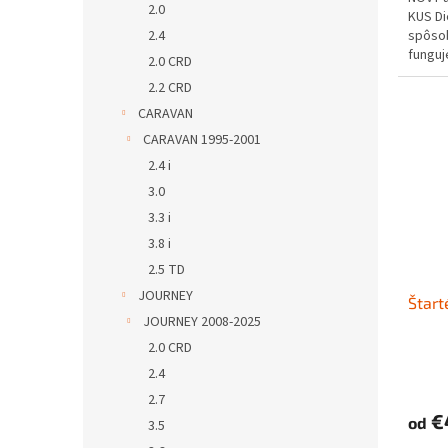
2.0
KUS D
2.4
spôs
funguje
2.0 CRD
2.2 CRD
CARAVAN
CARAVAN 1995-2001
2.4 i
3.0
3.3 i
3.8 i
2.5 TD
JOURNEY
Štart
JOURNEY 2008-2025
2.0 CRD
2.4
2.7
€
od
3.5