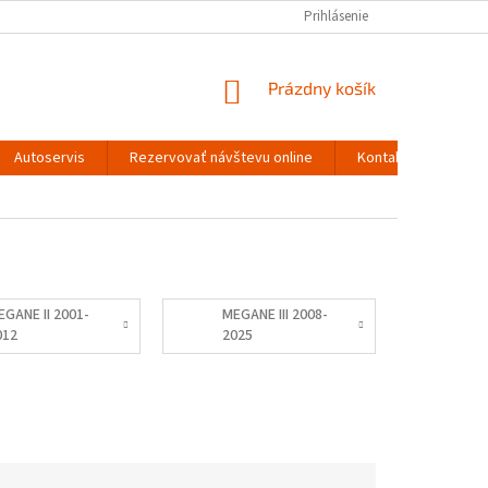
Prihlásenie
NÁKUPNÝ
Prázdny košík
KOŠÍK
Autoservis
Rezervovať návštevu online
Kontakty
EGANE II 2001-
MEGANE III 2008-
012
2025