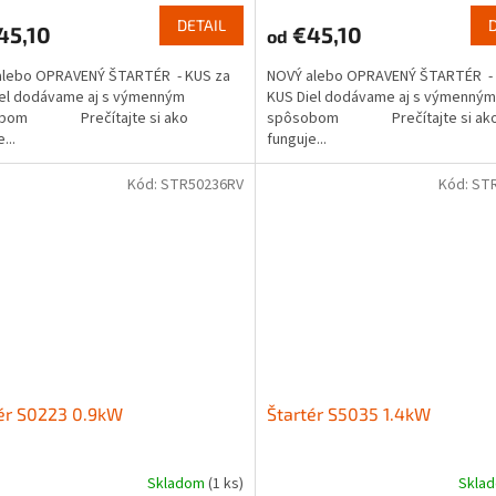
DETAIL
45,10
€45,10
od
alebo OPRAVENÝ ŠTARTÉR - KUS za
NOVÝ alebo OPRAVENÝ ŠTARTÉR - 
iel dodávame aj s výmenným
KUS Diel dodávame aj s výmenným
obom Prečítajte si ako
spôsobom Prečítajte si ak
...
funguje...
Kód:
STR50236RV
Kód:
ST
ér S0223 0.9kW
Štartér S5035 1.4kW
Skladom
(1 ks)
Skla