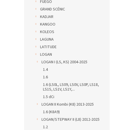
FUEGO
GRAND SCÉNIC
KADJAR
KANGOO
KOLEOS
LAGUNA
LATITUDE
LOGAN
LOGAN I (LS, KS) 2004-2025
1.4
1.6
1.6 (LS0L, LS09, LS0V, LS0P, LS18,
LS1S, LS1V, LS1Y,...
1.5 dCi
LOGAN II Kombi (K8) 2013-2025
1.6 (K8A9)
LOGAN/STEPWAY II (L8) 2012-2025
1.2