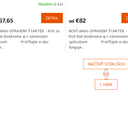
Skladom
(1 ks)
DETAIL
67,65
€82
od
alebo OPRAVENÝ ŠTARTÉR - KUS za
NOVÝ alebo OPRAVENÝ ŠTARTÉR - 
iel dodávame aj s výmenným
KUS Diel dodávame aj s výmenným
obom Prečítajte si ako
spôsobom Prečítajte si ak
...
funguje...
NAČÍTAŤ 12 ĎALŠÍCH
S
1
3
O
t
r
v
HORE
á
l
n
á
k
d
o
a
v
c
a
i
n
e
i
e
p