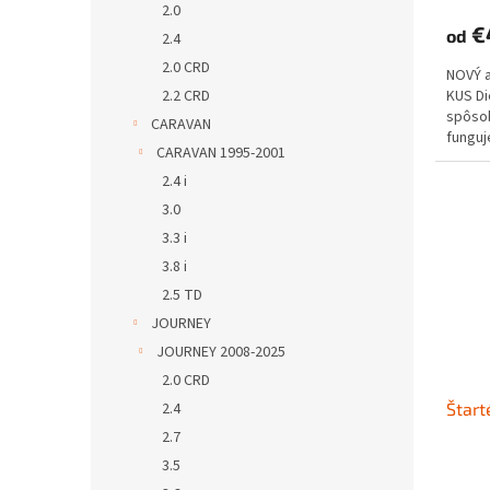
2.0
€
od
2.4
2.0 CRD
NOVÝ 
2.2 CRD
KUS D
spôs
CARAVAN
funguje
CARAVAN 1995-2001
2.4 i
3.0
3.3 i
3.8 i
2.5 TD
JOURNEY
JOURNEY 2008-2025
2.0 CRD
2.4
Štart
2.7
3.5