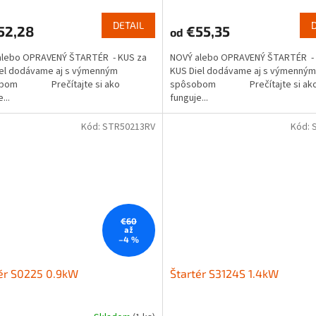
DETAIL
52,28
€55,35
od
alebo OPRAVENÝ ŠTARTÉR - KUS za
NOVÝ alebo OPRAVENÝ ŠTARTÉR - 
iel dodávame aj s výmenným
KUS Diel dodávame aj s výmenným
obom Prečítajte si ako
spôsobom Prečítajte si ak
...
funguje...
Kód:
STR50213RV
Kód:
€60
až
–4 %
ér S0225 0.9kW
Štartér S3124S 1.4kW