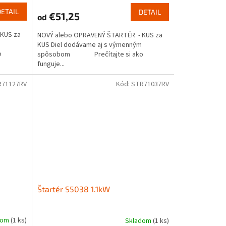
DETAIL
DETAIL
€51,25
od
KUS za
NOVÝ alebo OPRAVENÝ ŠTARTÉR - KUS za
KUS Diel dodávame aj s výmenným
o
spôsobom Prečítajte si ako
funguje...
R71127RV
Kód:
STR71037RV
Štartér S5038 1.1kW
dom
(1 ks)
Skladom
(1 ks)