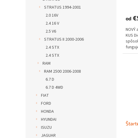
STRATUS 1994-2001
2.0 16V
€
od
2.4 16 V
NOVÝ 
2.5 V6
KUS D
STRATUS II 2000-2006
spôs
funguje
2.4 STX
2.4 STX
RAM
RAM 2500 2006-2008
6.7 D
6.7 D 4WD
FIAT
FORD
HONDA
HYUNDAI
Štart
ISUZU
JAGUAR