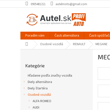
Prejsť
0905481211
autelmoto@gmail.com
na
obsah
Poradím vám
Časti alternátora
Časti spúšťač
Domov
Osobné vozidlá
RENAULT
MEGANE
B
MEG
o
Preskočiť
č
Kategórie
kategórie
n
ý
Hľadanie podľa značky vozidla
p
Diely alternátora
a
Diely štartéra
n
e
Osobné vozidlá
l
ALFA ROMEO
AUDI