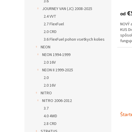
3.6
JOURNEY VAN (JC) 2008-2025
€
od
2.4 VVT
2.7 FlexFuel
NOVÝ 
KUS D
2.0 CRD
spôs
3.6 FlexFuel pohon vsetkych kolies
funguje
NEON
NEON 1994-1999
2.0 16V
NEON II 1999-2025
2.0
2.0 16V
NITRO
NITRO 2006-2012
3.7
Štart
4.0 4WD
2.8 CRD
STRATUS