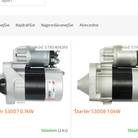
Sport
nejšie
Najdrahšie
Najpredávanejšie
Abecedne
Kód:
STR54042RV
Kód:
ST
ér S3007 0.7kW
Štartér S3008 1.0kW
Skladom
(2 ks)
Skla