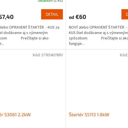
Skladom
(1 ks)
DETAIL
57,40
€60
od
alebo OPRAVENÝ ŠTARTÉR - KUS za
NOVÝ alebo OPRAVENÝ ŠTARTÉR - 
iel dodávame aj s výmenným
KUS Diel dodávame aj s výmenným
obom Prečítajte si ako
spôsobom Prečítajte si ak
...
funguje...
Kód:
STR54078RV
Kód
ér S3061 2.2kW
Štartér S5113 1.8kW