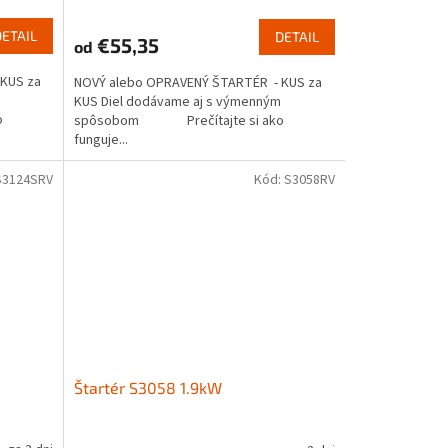
DETAIL
DETAIL
€55,35
od
KUS za
NOVÝ alebo OPRAVENÝ ŠTARTÉR - KUS za
KUS Diel dodávame aj s výmenným
o
spôsobom Prečítajte si ako
funguje...
S3124SRV
Kód:
S3058RV
Štartér S3058 1.9kW