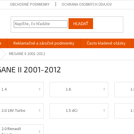
OBCHODNÉ PODMIENKY
OCHRANA OSOBNÝCH ÚDAJOV
HĽADAŤ
a
Reklamačné a záručné podmienky
Často kladené otázky
MEGANE II 2001-2012
ANE II 2001-2012
1.4
1.6
1.
2.0 16V Turbo
1.5 dCi
1.
2.0 Renault