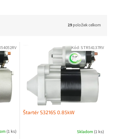
29
položiek celkom
R54052RV
Kód:
STR54137RV
Štartér S3216S 0.85kW
dom
(1 ks)
Skladom
(1 ks)