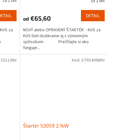
za 2 dni
za 2 dni
DETAIL
DETAIL
€65,60
od
KUS za
NOVÝ alebo OPRAVENÝ ŠTARTÉR - KUS za
KUS Diel dodávame aj s výmenným
o
spôsobom Prečítajte si ako
funguje...
:
S5113NV
Kód:
STR54098RV
Štartér S3059 2.1kW