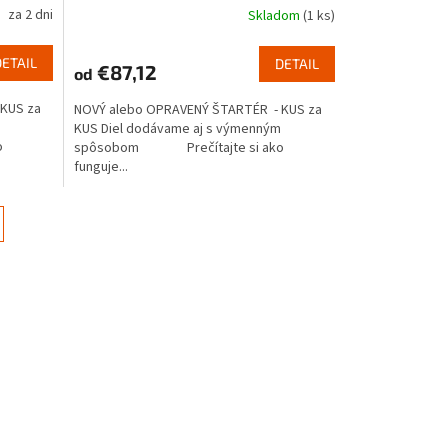
za 2 dni
Skladom
(1 ks)
DETAIL
DETAIL
€87,12
od
KUS za
NOVÝ alebo OPRAVENÝ ŠTARTÉR - KUS za
KUS Diel dodávame aj s výmenným
o
spôsobom Prečítajte si ako
funguje...