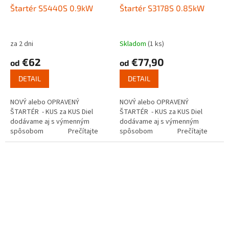
Štartér S5440S 0.9kW
Štartér S3178S 0.85kW
za 2 dni
Skladom
(1 ks)
€62
€77,90
od
od
DETAIL
DETAIL
NOVÝ alebo OPRAVENÝ
NOVÝ alebo OPRAVENÝ
ŠTARTÉR - KUS za KUS Diel
ŠTARTÉR - KUS za KUS Diel
dodávame aj s výmenným
dodávame aj s výmenným
spôsobom Prečítajte
spôsobom Prečítajte
si ako funguje...
si ako funguje...