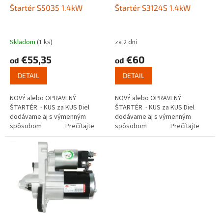
o
d
Štartér S5035 1.4kW
Štartér S3124S 1.4kW
v
u
k
t
Skladom
(1 ks)
za 2 dni
o
€55,35
€60
od
od
v
DETAIL
DETAIL
NOVÝ alebo OPRAVENÝ
NOVÝ alebo OPRAVENÝ
ŠTARTÉR - KUS za KUS Diel
ŠTARTÉR - KUS za KUS Diel
dodávame aj s výmenným
dodávame aj s výmenným
spôsobom Prečítajte
spôsobom Prečítajte
si ako funguje...
si ako funguje...