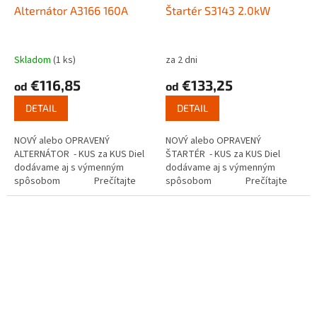
Alternátor A3166 160A
Štartér S3143 2.0kW
Skladom
(1 ks)
za 2 dni
€116,85
€133,25
od
od
DETAIL
DETAIL
NOVÝ alebo OPRAVENÝ
NOVÝ alebo OPRAVENÝ
ALTERNÁTOR - KUS za KUS Diel
ŠTARTÉR - KUS za KUS Diel
dodávame aj s výmenným
dodávame aj s výmenným
spôsobom Prečítajte
spôsobom Prečítajte
si ako...
si ako funguje...