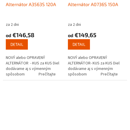
Alternátor A3563S 120A
Alternátor A0736S 150A
za 2 dni
za 2 dni
€146,58
€149,65
od
od
DETAIL
DETAIL
NOVÝ alebo OPRAVENÝ
NOVÝ alebo OPRAVENÝ
ALTERNÁTOR - KUS za KUS Diel
ALTERNÁTOR- KUS za KUS Diel
dodávame aj s výmenným
dodávame aj s výmenným
spôsobom Prečítajte
spôsobom Prečítajte
si ako...
si ako funguje...