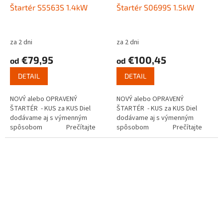
Štartér S5563S 1.4kW
Štartér S0699S 1.5kW
za 2 dni
za 2 dni
€79,95
€100,45
od
od
DETAIL
DETAIL
NOVÝ alebo OPRAVENÝ
NOVÝ alebo OPRAVENÝ
ŠTARTÉR - KUS za KUS Diel
ŠTARTÉR - KUS za KUS Diel
dodávame aj s výmenným
dodávame aj s výmenným
spôsobom Prečítajte
spôsobom Prečítajte
si ako funguje...
si ako funguje...