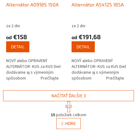
Alternátor A0918S 150A
Alternátor A5412S 185A
za 2 dni
za 2 dni
€158
€191,68
od
od
DETAIL
DETAIL
NOVÝ alebo OPRAVENÝ
NOVÝ alebo OPRAVENÝ
ALTERNÁTOR- KUS za KUS Diel
ALTERNÁTOR- KUS za KUS Diel
dodávame aj s výmenným
dodávame aj s výmenným
spôsobom Prečítajte
spôsobom Prečítajte
si ako funguje...
si ako funguje...
NAČÍTAŤ ĎALŠIE 3
S
1
2
t
O
r
15
položiek celkom
v
á
l
HORE
n
á
k
d
o