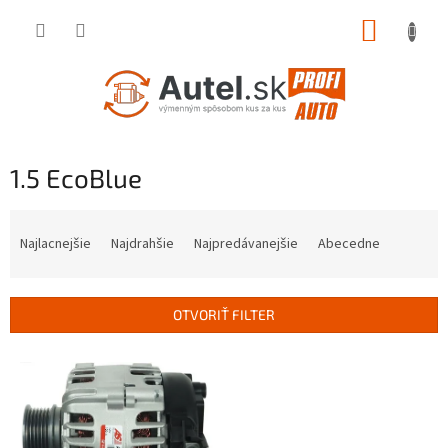
Prejsť
NÁKUP
na
obsah
KOŠÍK
1.5 EcoBlue
R
a
Najlacnejšie
Najdrahšie
Najpredávanejšie
Abecedne
d
e
n
OTVORIŤ FILTER
i
e
V
p
ý
r
p
o
i
d