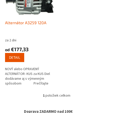
s
u
p
k
r
t
o
o
d
Alternátor A3259 120A
v
u
k
t
za 2 dni
o
€177,33
od
v
DETAIL
NOVÝ alebo OPRAVENÝ
ALTERNÁTOR- KUS za KUS Diel
dodávame aj s výmenným
spôsobom Prečítajte
si ako funguje...
1
položiek celkom
O
v
l
Doprava ZADARMO nad 100€
á