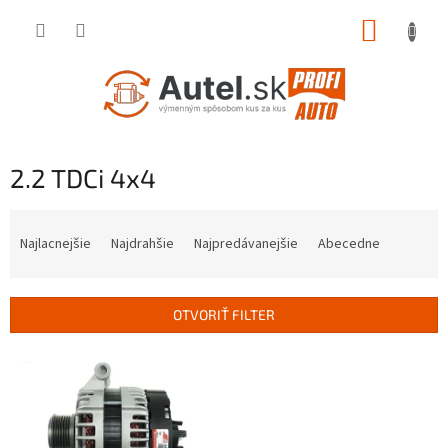
Prejsť
NÁKUP
na
obsah
KOŠÍK
2.2 TDCi 4x4
R
a
Najlacnejšie
Najdrahšie
Najpredávanejšie
Abecedne
d
e
n
OTVORIŤ FILTER
i
e
V
p
ý
r
p
o
i
d