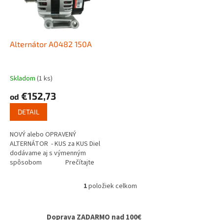
s
u
p
k
r
t
o
o
d
Alternátor A0482 150A
v
u
k
t
Skladom
(1 ks)
o
€152,73
od
v
DETAIL
NOVÝ alebo OPRAVENÝ
ALTERNÁTOR - KUS za KUS Diel
dodávame aj s výmenným
spôsobom Prečítajte
si ako...
1
položiek celkom
O
v
l
Doprava ZADARMO nad 100€
á