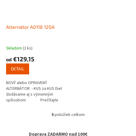
Alternátor A0118 120A
Skladom
(2 ks)
€129,15
od
DETAIL
NOVÝ alebo OPRAVENÝ
ALTERNÁTOR - KUS za KUS Diel
dodávame aj s výmenným
spôsobom Prečítajte
si ako...
5
položiek celkom
O
v
l
Doprava ZADARMO nad 100€
á