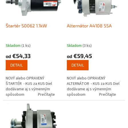
s
u
p
k
r
t
o
o
d
Štartér S0062 1.1kW
Alternátor A4108 55A
v
u
k
t
Skladom
(1 ks)
Skladom
(3 ks)
o
€54,33
€59,45
od
od
v
DETAIL
DETAIL
NOVÝ alebo OPRAVENÝ
NOVÝ alebo OPRAVENÝ
ŠTARTÉR - KUS za KUS Diel
ALTERNÁTOR - KUS za KUS Diel
dodávame aj s výmenným
dodávame aj s výmenným
spôsobom Prečítajte
spôsobom Prečítajte
si ako funguje...
si ako...